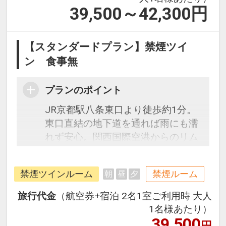
39,500～42,300
円
【スタンダードプラン】禁煙ツイ
ン 食事無
プランのポイント
JR京都駅八条東口より徒歩約1分。
東口直結の地下道を通れば雨にも濡
れず安心。関西国際空港からのリム
ジンバスはホテル玄関前発着です。
チェックイン前はもちろん、チェッ
禁煙ツインルーム
禁煙ルーム
朝
昼
夕
クアウト後も無料でお荷物のお預か
りＯＫ！駅前立地なので受取もラク
旅行代金
（航空券+宿泊 2名1室ご利用時 大人
ラク。シモンズ社製のベッドや加湿
1名様あたり）
機能付空気清浄機を完備したお部屋
39,500
円