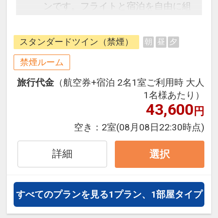
ンです。フライトと宿泊を自由に組
み合わせできるダイナミックパッケ
ージだから、一都市滞在はもちろん
スタンダードツイン（禁煙）
朝
昼
夕
周遊旅行にも最適！
旅行期間中の1泊だけの宿泊や延
禁煙ルーム
泊・飛び泊なども自由自在です。
旅行代金
（航空券+宿泊 2名1室ご利用時 大人
フライトは、安心のJAL（または
1名様あたり）
JALグループ）確約！フライトマイ
43,600
円
ル50%貯まります。
オプションでレンタカーや現地交
空き：
2室
(08月08日22:30時点)
通・体験プランなどの追加（同時予
約）が可能なプランもございます。
詳細
選択
すべてのプランを見る
1プラン、1部屋タイプ