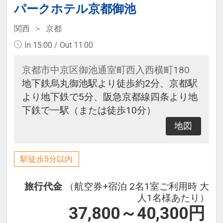
パークホテル京都御池
関西
京都
In 15:00 / Out 11:00
京都市中京区御池通室町西入西横町180
地下鉄烏丸御池駅より徒歩約2分、京都駅
より地下鉄で5分、阪急京都線四条より地
下鉄で一駅（または徒歩10分）
地図
駅徒歩5分以内
旅行代金
（航空券+宿泊 2名1室ご利用時 大
人1名様あたり）
37,800～40,300
円