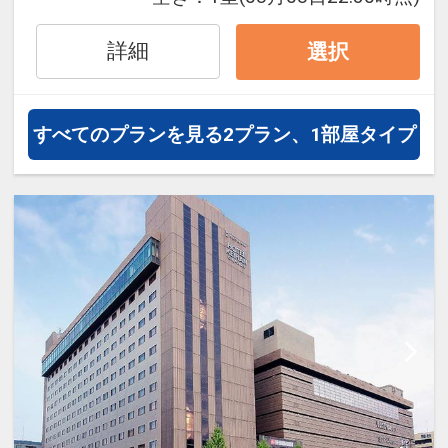
疲れを癒すことができます。観光に
もビジネスにも最適な立地と設備
詳細
選択
で、快適な京都滞在をお楽しみいた
だけます。
すべてのプランを見る
2プラン、1部屋タイプ