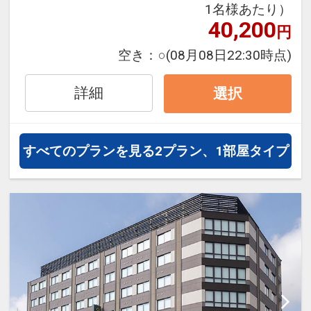
1名様あたり）
フライトは、安心のJAL（または
40,200
円
JALグループ）確約！フライトマイ
ル50%貯まります。
空き：
○
(08月08日22:30時点)
オプションでレンタカーや現地交
通・体験プランなどの追加（同時予
詳細
選択
約）が可能なプランもございます。
すべてのプランを見る
2プラン、1部屋タイプ