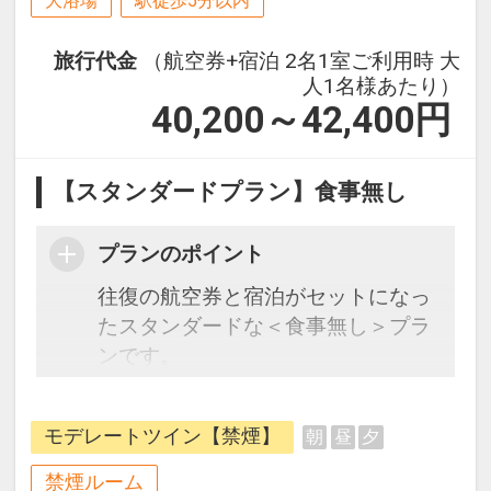
大浴場
駅徒歩5分以内
旅行代金
（航空券+宿泊 2名1室ご利用時 大
人1名様あたり）
40,200～42,400
円
【スタンダードプラン】食事無し
プランのポイント
往復の航空券と宿泊がセットになっ
たスタンダードな＜食事無し＞プラ
ンです。
フライトと宿泊を自由に組み合わせ
できるダイナミックパッケージだか
モデレートツイン【禁煙】
朝
昼
夕
ら、一都市滞在はもちろん周遊旅行
にも最適！
禁煙ルーム