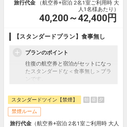
旅行代金
（航空券+宿泊 2名1室ご利用時 大
人1名様あたり）
40,200～42,400
円
【スタンダードプラン】食事無し
プランのポイント
往復の航空券と宿泊がセットになっ
たスタンダードな＜食事無し＞プラ
ンです。
フライトと宿泊を自由に組み合わせ
できるダイナミックパッケージだか
スタンダードツイン【禁煙】
朝
昼
夕
ら、一都市滞在はもちろん周遊旅行
にも最適！
禁煙ルーム
旅行期間中の1泊だけの宿泊や延
旅行代金
（航空券+宿泊 2名1室ご利用時 大人
泊・飛び泊なども自由自在です。