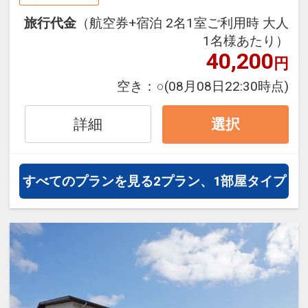
旅行期間中の1泊だけの宿泊や延
旅行代金
（航空券+宿泊 2名1室ご利用時 大人
泊・飛び泊なども自由自在です。
1名様あたり）
フライトは、安心のJAL（または
40,200
円
JALグループ）確約！フライトマイ
ル50%貯まります。
空き：
○
(08月08日22:30時点)
オプションでレンタカーや現地交
通・体験プランなどの追加（同時予
詳細
選択
約）が可能なプランもございます。
すべてのプランを見る
2プラン、1部屋タイプ