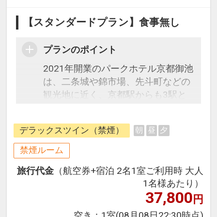
【スタンダードプラン】食事無し
プランのポイント
2021年開業のパークホテル京都御池
は、二条城や錦市場、先斗町などの
観光地に近く、京都駅からも3駅と
アクセス抜群のロケーションです。
全室にシモンズ製ベッドとスマート
デラックスツイン（禁煙）
朝
昼
夕
TVを完備し、快適な宿泊空間を提供
します。また、館内には開放的なレ
禁煙ルーム
ストラン＆バー、フィットネスルー
旅行代金
（航空券+宿泊 2名1室ご利用時 大人
ムもあり、充実した滞在をお約束し
1名様あたり）
ます。朝食には和洋のメニューをご
37,800
円
用意。大型スマートTVでお好きな動
画コンテンツを楽しみながら、旅の
空き：
1室
(08月08日22:30時点)