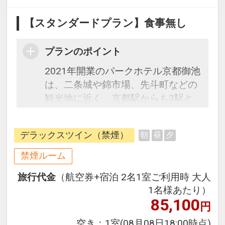
【スタンダードプラン】食事無し
プランのポイント
2021年開業のパークホテル京都御池
は、二条城や錦市場、先斗町などの
観光地に近く、京都駅からも3駅と
アクセス抜群のロケーションです。
全室にシモンズ製ベッドとスマート
デラックスツイン（禁煙）
朝
昼
夕
TVを完備し、快適な宿泊空間を提供
します。また、館内には開放的なレ
禁煙ルーム
ストラン＆バー、フィットネスルー
旅行代金
（航空券+宿泊 2名1室ご利用時 大人
ムもあり、充実した滞在をお約束し
1名様あたり）
ます。朝食には和洋のメニューをご
85,100
円
用意。大型スマートTVでお好きな動
画コンテンツを楽しみながら、旅の
空き：
1室
(08月08日18:00時点)