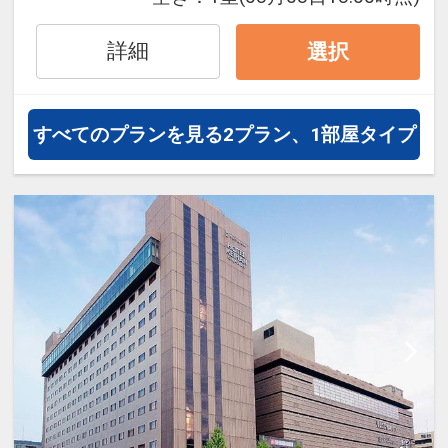
疲れを癒すことができます。観光に
もビジネスにも最適な立地と設備
詳細
選択
で、快適な京都滞在をお楽しみいた
だけます。
すべてのプランを見る
2プラン、1部屋タイプ