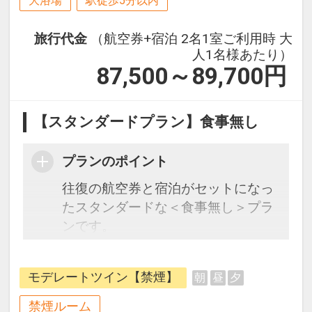
大浴場
駅徒歩5分以内
旅行代金
（航空券+宿泊 2名1室ご利用時 大
人1名様あたり）
87,500～89,700
円
【スタンダードプラン】食事無し
プランのポイント
往復の航空券と宿泊がセットになっ
たスタンダードな＜食事無し＞プラ
ンです。
フライトと宿泊を自由に組み合わせ
できるダイナミックパッケージだか
モデレートツイン【禁煙】
朝
昼
夕
ら、一都市滞在はもちろん周遊旅行
にも最適！
禁煙ルーム