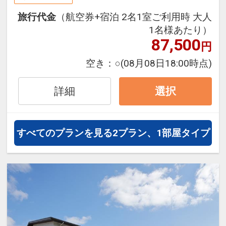
旅行期間中の1泊だけの宿泊や延
旅行代金
（航空券+宿泊 2名1室ご利用時 大人
泊・飛び泊なども自由自在です。
1名様あたり）
フライトは、安心のJAL（または
87,500
円
JALグループ）確約！フライトマイ
ル50%貯まります。
空き：
○
(08月08日18:00時点)
オプションでレンタカーや現地交
通・体験プランなどの追加（同時予
詳細
選択
約）が可能なプランもございます。
すべてのプランを見る
2プラン、1部屋タイプ