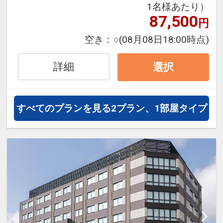
1名様あたり）
フライトは、安心のJAL（または
87,500
円
JALグループ）確約！フライトマイ
ル50%貯まります。
空き：
○
(08月08日18:00時点)
オプションでレンタカーや現地交
通・体験プランなどの追加（同時予
詳細
選択
約）が可能なプランもございます。
すべてのプランを見る
2プラン、1部屋タイプ