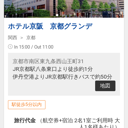
ホテル京阪 京都グランデ
関西
京都
In 15:00 / Out 11:00
京都市南区東九条西山王町31
JR京都駅八条東口より徒歩約1分
伊丹空港よりJR京都駅行きバスで約50分
地図
駅徒歩5分以内
旅行代金
（航空券+宿泊 2名1室ご利用時 大
人1名様あたり）