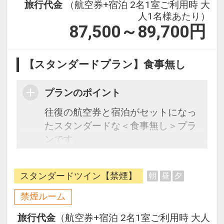
旅行代金
（航空券+宿泊 2名1室ご利用時 大
人1名様あたり）
87,500～89,700
円
【スタンダードプラン】食事無し
プランのポイント
往復の航空券と宿泊がセットになっ
たスタンダードな＜食事無し＞プラ
ンです。
フライトと宿泊を自由に組み合わせ
できるダイナミックパッケージだか
スタンダードツイン【禁煙】
朝
昼
夕
ら、一都市滞在はもちろん周遊旅行
にも最適！
禁煙ルーム
旅行期間中の1泊だけの宿泊や延
旅行代金
（航空券+宿泊 2名1室ご利用時 大人
泊・飛び泊なども自由自在です。