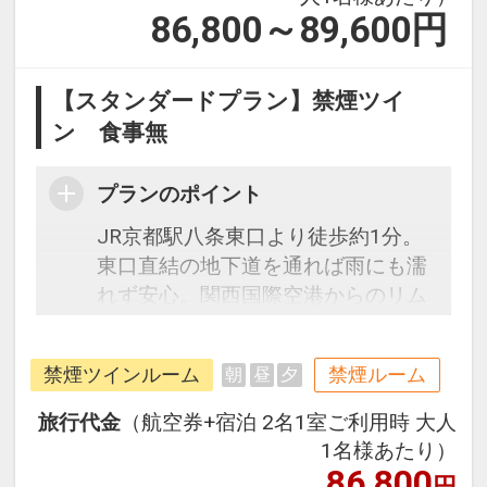
86,800～89,600
円
【スタンダードプラン】禁煙ツイ
ン 食事無
プランのポイント
JR京都駅八条東口より徒歩約1分。
東口直結の地下道を通れば雨にも濡
れず安心。関西国際空港からのリム
ジンバスはホテル玄関前発着です。
チェックイン前はもちろん、チェッ
禁煙ツインルーム
禁煙ルーム
朝
昼
夕
クアウト後も無料でお荷物のお預か
りＯＫ！駅前立地なので受取もラク
旅行代金
（航空券+宿泊 2名1室ご利用時 大人
ラク。シモンズ社製のベッドや加湿
1名様あたり）
機能付空気清浄機を完備したお部屋
86,800
円