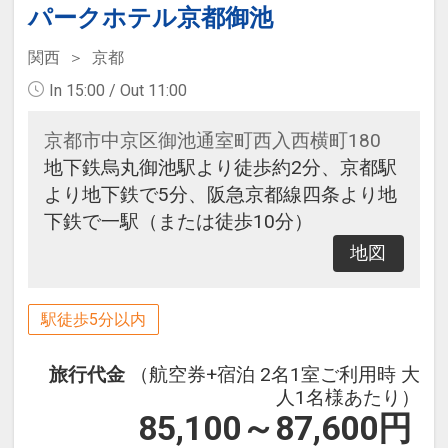
パークホテル京都御池
関西
京都
In 15:00 / Out 11:00
京都市中京区御池通室町西入西横町180
地下鉄烏丸御池駅より徒歩約2分、京都駅
より地下鉄で5分、阪急京都線四条より地
下鉄で一駅（または徒歩10分）
地図
駅徒歩5分以内
旅行代金
（航空券+宿泊 2名1室ご利用時 大
人1名様あたり）
85,100～87,600
円