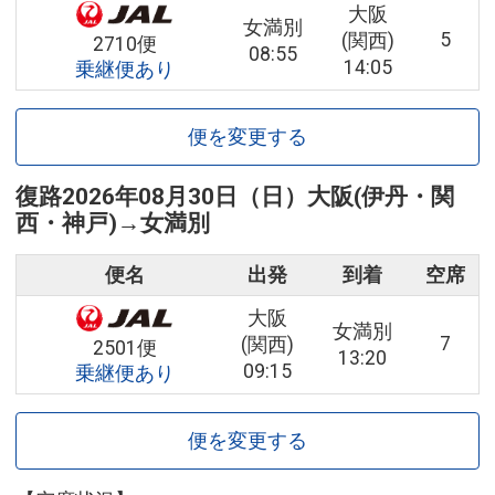
大阪
女満別
5
(関西)
2710便
08:55
14:05
乗継便あり
便を変更する
復路
2026年08月30日（日）
大阪(伊丹・関
西・神戸)
→
女満別
便名
出発
到着
空席
大阪
女満別
7
(関西)
2501便
13:20
09:15
乗継便あり
便を変更する