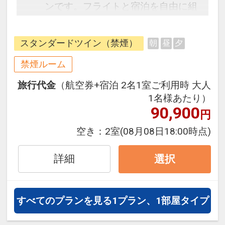
ンです。フライトと宿泊を自由に組
み合わせできるダイナミックパッケ
ージだから、一都市滞在はもちろん
スタンダードツイン（禁煙）
朝
昼
夕
周遊旅行にも最適！
旅行期間中の1泊だけの宿泊や延
禁煙ルーム
泊・飛び泊なども自由自在です。
旅行代金
（航空券+宿泊 2名1室ご利用時 大人
フライトは、安心のJAL（または
1名様あたり）
JALグループ）確約！フライトマイ
90,900
円
ル50%貯まります。
オプションでレンタカーや現地交
空き：
2室
(08月08日18:00時点)
通・体験プランなどの追加（同時予
約）が可能なプランもございます。
詳細
選択
すべてのプランを見る
1プラン、1部屋タイプ