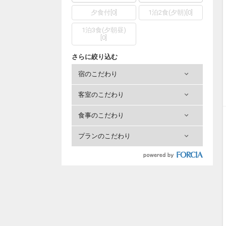
夕食付
[
0
]
1泊2食(夕朝)
[
0
]
1泊3食(夕朝昼)
[
0
]
さらに絞り込む
宿のこだわり
客室のこだわり
食事のこだわり
プランのこだわり