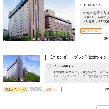
In 15:00 / Out 11:
京都市南区東九条
JR京都駅八条東口
伊丹空港よりJR京
駅徒歩5分以内
旅
【スタンダードプラン】禁煙ツイン
プランのポイント
JR京都駅八条東口より徒歩約1分。東口
らのリムジンバスはホテル玄関前発着です
料でお荷物のお預かりＯＫ！駅前立地なの
付空気清浄機を完備したお部屋で快適な滞
旅
朝
昼
夕
禁煙ツインルーム
禁煙ルーム