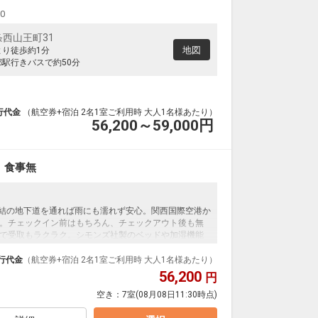
00
西山王町31
地図
より徒歩約1分
都駅行きバスで約50分
行代金
（航空券+宿泊 2名1室ご利用時 大人1名様あたり）
56,200～59,000
円
 食事無
直結の地下道を通れば雨にも濡れず安心。関西国際空港か
。チェックイン前はもちろん、チェックアウト後も無
で受取もラクラク。シモンズ社製のベッドや加湿機能
在をお楽しみいただけます。
行代金
（航空券+宿泊 2名1室ご利用時 大人1名様あたり）
56,200
円
空き：
7室
(08月08日11:30時点)