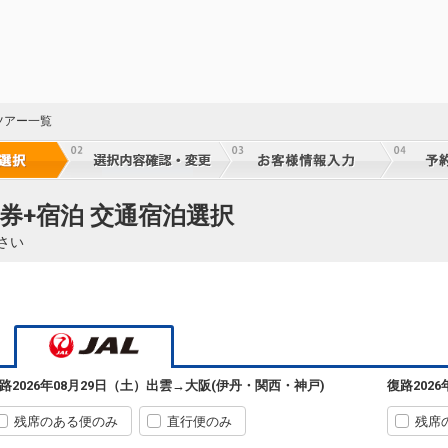
ツアー一覧
券+宿泊 交通宿泊選択
さい
路
2026年08月29日（土）
出雲
→
大阪(伊丹・関西・神戸)
復路
202
残席のある便のみ
直行便のみ
残席