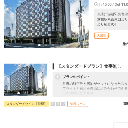
In 15:00 / Out 11:
京都市南区東九条
京都駅八条東口より
より徒歩8分
大浴場
旅
【スタンダードプラン】食事無し
プランのポイント
往復の航空券と宿泊がセットになったスタ
フライトと宿泊を自由に組み合わせできる
ん周遊旅行にも最適！
旅行期間中の1泊だけの宿泊や延泊・飛び
フライトは、安心のJAL（またはJALグ
旅
朝
昼
夕
スタンダードツイン【禁煙】
禁煙ルーム
オプションでレンタカーや現地交通・体験
います。