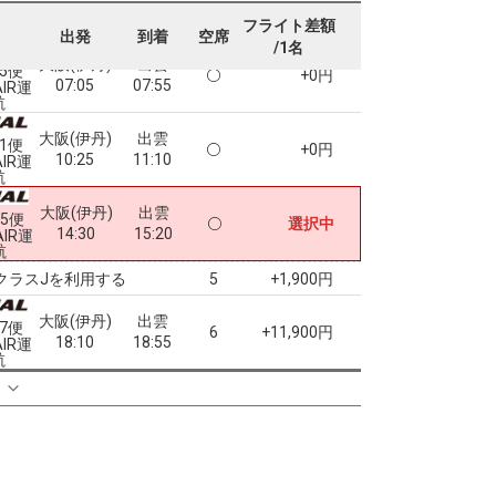
フライト差額
出発
到着
空席
/1名
大阪(伊丹)
出雲
45便
+0円
07:05
07:55
AIR運
航
大阪(伊丹)
出雲
51便
+0円
10:25
11:10
AIR運
航
大阪(伊丹)
出雲
55便
選択中
14:30
15:20
AIR運
航
クラスJを利用する
+1,900円
5
大阪(伊丹)
出雲
57便
6
+11,900円
18:10
18:55
AIR運
航
る