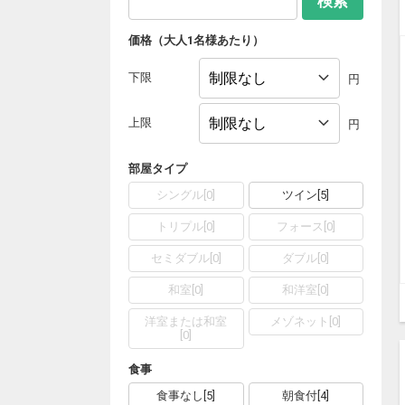
検索
価格（大人1名様あたり）
下限
円
上限
円
部屋タイプ
シングル
[
0
]
ツイン
[
5
]
トリプル
[
0
]
フォース
[
0
]
セミダブル
[
0
]
ダブル
[
0
]
和室
[
0
]
和洋室
[
0
]
洋室または和室
メゾネット
[
0
]
[
0
]
食事
食事なし
[
5
]
朝食付
[
4
]