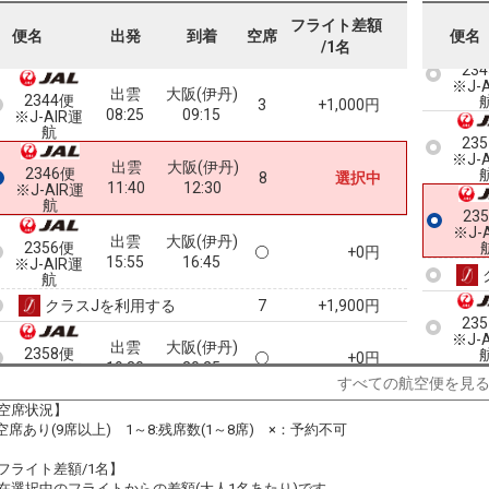
フライト差額
便名
出発
到着
空席
便名
/1名
23
※J-
出雲
大阪(伊丹)
2344便
3
+1,000円
08:25
09:15
※J-AIR運
航
23
※J-
出雲
大阪(伊丹)
2346便
8
選択中
11:40
12:30
※J-AIR運
航
23
※J-
出雲
大阪(伊丹)
2356便
+0円
15:55
16:45
※J-AIR運
航
クラスJを利用する
+1,900円
7
23
※J-
出雲
大阪(伊丹)
2358便
+0円
19:30
20:25
※J-AIR運
すべての航空便を見
航
空席状況】
:空席あり(9席以上) 1～8:残席数(1～8席) ×：予約不可
フライト差額/1名】
在選択中のフライトからの差額(大人1名あたり)です。