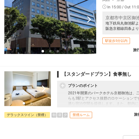
In 15:00 / Out 11:
京都市中京区御池
地下鉄烏丸御池駅よ
阪急京都線四条より
駅徒歩5分以内
旅
【スタンダードプラン】食事無し
プランのポイント
2021年開業のパークホテル京都御池は
らも3駅とアクセス抜群のロケーションで
適な宿泊空間を提供します。また、館内に
あり、充実した滞在をお約束します。朝食
きな動画コンテンツを楽しみながら、旅の
旅
朝
昼
夕
デラックスツイン（禁煙）
禁煙ルーム
適な立地と設備で、快適な京都滞在をお楽