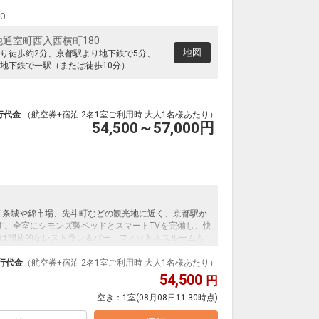
00
通室町西入西横町180
地図
り徒歩約2分、京都駅より地下鉄で5分、
地下鉄で一駅（または徒歩10分）
行代金
（航空券+宿泊 2名1室ご利用時 大人1名様あたり）
54,500～57,000
円
、二条城や錦市場、先斗町などの観光地に近く、京都駅か
す。全室にシモンズ製ベッドとスマートTVを完備し、快
は開放的なレストラン＆バー、フィットネスルームも
には和洋のメニューをご用意。大型スマートTVでお好
疲れを癒すことができます。観光にもビジネスにも最
行代金
（航空券+宿泊 2名1室ご利用時 大人1名様あたり）
しみいただけます。
54,500
円
空き：
1室
(08月08日11:30時点)