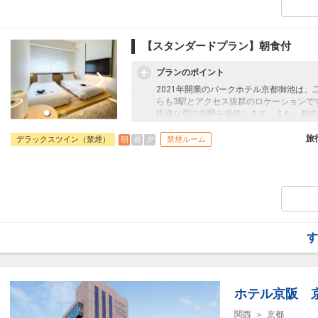
【スタンダードプラン】朝食付
プランのポイント
2021年開業のパークホテル京都御池は
らも3駅とアクセス抜群のロケーションで
快適な宿泊空間を提供します。また、館内
もあり、充実した滞在をお約束します。朝
好きな動画コンテンツを楽しみながら、旅
旅
朝
昼
夕
デラックスツイン（禁煙）
禁煙ルーム
最適な立地と設備で、快適な京都滞在をお
す
ホテル京阪 
関西
京都