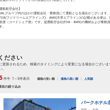
運航航空会社】
JALグループ内のほかの運航会社・乗務員にて運航となる場合がございます
FDA(フジドリームエアラインズ)、AMX(天草エアライン)の記載がある便は、提
航便（コードシェア便）です。提携航空会社(FDA・AMX)の機材および乗
す。
ください
に更新されるため、検索のタイミングにより変更になる場合がございま
い。
5
件中
1～5件表示
価格の安い順
価格の高い順
人気順
現在の絞り込み
パークホテル
関西
京都