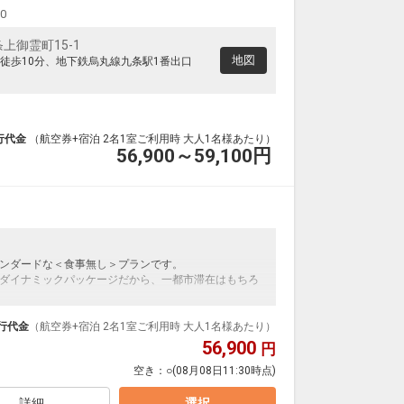
00
上御霊町15-1
地図
徒歩10分、地下鉄烏丸線九条駅1番出口
行代金
（航空券+宿泊 2名1室ご利用時 大人1名様あたり）
56,900～59,100
円
ンダードな＜食事無し＞プランです。
ダイナミックパッケージだから、一都市滞在はもちろ
泊なども自由自在です。
ループ）確約！フライトマイル50%貯まります。
行代金
（航空券+宿泊 2名1室ご利用時 大人1名様あたり）
プランなどの追加（同時予約）が可能なプランもござ
56,900
円
空き：
○
(08月08日11:30時点)
詳細
選択