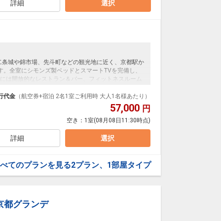
詳細
選択
、二条城や錦市場、先斗町などの観光地に近く、京都駅か
す。全室にシモンズ製ベッドとスマートTVを完備し、
には開放的なレストラン＆バー、フィットネスルーム
食には和洋のメニューをご用意。大型スマートTVでお
の疲れを癒すことができます。観光にもビジネスにも
行代金
（航空券+宿泊 2名1室ご利用時 大人1名様あたり）
楽しみいただけます。
57,000
円
空き：
1室
(08月08日11:30時点)
詳細
選択
べてのプランを見る
2プラン、1部屋タイプ
京都グランデ