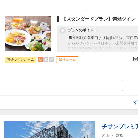
【スタンダードプラン】禁煙ツイン
プランのポイント
JR京都駅八条東口より徒歩約1分。東口
からのリムジンバスはホテル玄関前発着で
無料でお荷物のお預かりＯＫ！駅前立地な
能付空気清浄機を完備したお部屋で快適な
旅
朝
昼
夕
禁煙ツインルーム
禁煙ルーム
す
チサンプレミ
関西
京都