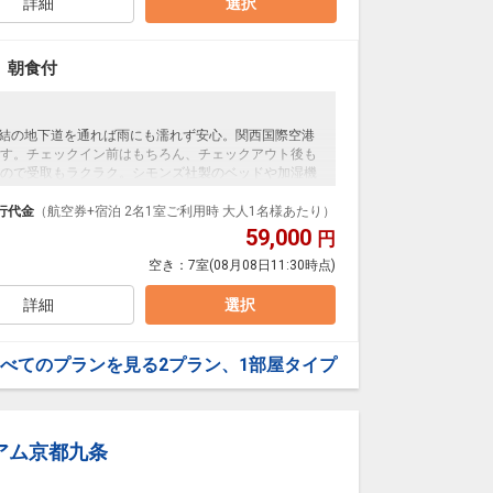
詳細
選択
 朝食付
直結の地下道を通れば雨にも濡れず安心。関西国際空港
す。チェックイン前はもちろん、チェックアウト後も
ので受取もラクラク。シモンズ社製のベッドや加湿機
滞在をお楽しみいただけます。
行代金
（航空券+宿泊 2名1室ご利用時 大人1名様あたり）
59,000
円
空き：
7室
(08月08日11:30時点)
詳細
選択
べてのプランを見る
2プラン、1部屋タイプ
アム京都九条