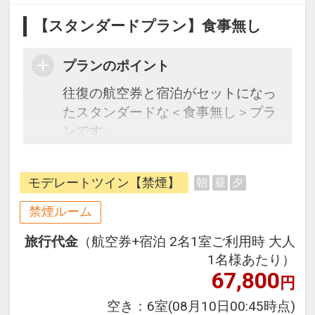
【スタンダードプラン】食事無し
プランのポイント
往復の航空券と宿泊がセットになっ
たスタンダードな＜食事無し＞プラ
ンです。
フライトと宿泊を自由に組み合わせ
できるダイナミックパッケージだか
モデレートツイン【禁煙】
朝
昼
夕
ら、一都市滞在はもちろん周遊旅行
にも最適！
禁煙ルーム
旅行期間中の1泊だけの宿泊や延
旅行代金
（航空券+宿泊 2名1室ご利用時 大人
泊・飛び泊なども自由自在です。
1名様あたり）
フライトは、安心のJAL（または
67,800
円
JALグループ）確約！フライトマイ
ル50%貯まります。
空き：
6室
(08月10日00:45時点)