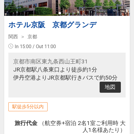
ホテル京阪 京都グランデ
関西
京都
In 15:00 / Out 11:00
京都市南区東九条西山王町31
JR京都駅八条東口より徒歩約1分
伊丹空港よりJR京都駅行きバスで約50分
地図
駅徒歩5分以内
旅行代金
（航空券+宿泊 2名1室ご利用時 大
人1名様あたり）