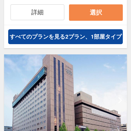
オプションでレンタカーや現地交
通・体験プランなどの追加（同時予
詳細
選択
約）が可能なプランもございます。
すべてのプランを見る
2プラン、1部屋タイプ