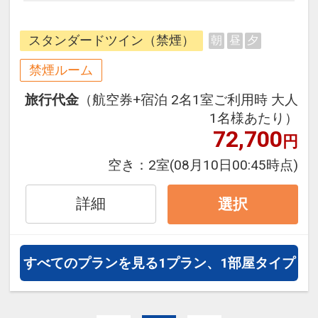
み合わせできるダイナミックパッケ
ージだから、一都市滞在はもちろん
スタンダードツイン（禁煙）
朝
昼
夕
周遊旅行にも最適！
旅行期間中の1泊だけの宿泊や延
禁煙ルーム
泊・飛び泊なども自由自在です。
旅行代金
（航空券+宿泊 2名1室ご利用時 大人
フライトは、安心のJAL（または
1名様あたり）
JALグループ）確約！フライトマイ
72,700
円
ル50%貯まります。
オプションでレンタカーや現地交
空き：
2室
(08月10日00:45時点)
通・体験プランなどの追加（同時予
約）が可能なプランもございます。
詳細
選択
すべてのプランを見る
1プラン、1部屋タイプ