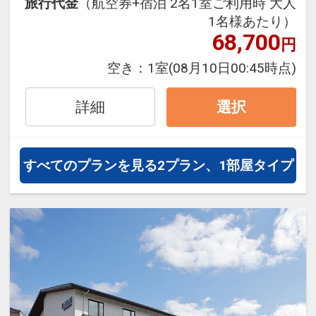
旅行代金
（航空券+宿泊 2名1室ご利用時 大人
ムもあり、充実した滞在をお約束し
1名様あたり）
ます。朝食には和洋のメニューをご
68,700
円
用意。大型スマートTVでお好きな動
画コンテンツを楽しみながら、旅の
空き：
1室
(08月10日00:45時点)
疲れを癒すことができます。観光に
もビジネスにも最適な立地と設備
詳細
選択
で、快適な京都滞在をお楽しみいた
だけます。
すべてのプランを見る
2プラン、1部屋タイプ