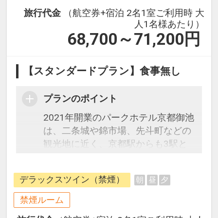
旅行代金
（航空券+宿泊 2名1室ご利用時 大
人1名様あたり）
68,700～71,200
円
【スタンダードプラン】食事無し
プランのポイント
2021年開業のパークホテル京都御池
は、二条城や錦市場、先斗町などの
観光地に近く、京都駅からも3駅と
アクセス抜群のロケーションです。
全室にシモンズ製ベッドとスマート
デラックスツイン（禁煙）
朝
昼
夕
TVを完備し、快適な宿泊空間を提供
します。また、館内には開放的なレ
禁煙ルーム
ストラン＆バー、フィットネスルー