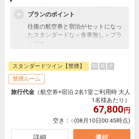
プランのポイント
往復の航空券と宿泊がセットになっ
たスタンダードな＜食事無し＞プラ
ンです。
フライトと宿泊を自由に組み合わせ
できるダイナミックパッケージだか
スタンダードツイン【禁煙】
朝
昼
夕
ら、一都市滞在はもちろん周遊旅行
にも最適！
禁煙ルーム
旅行期間中の1泊だけの宿泊や延
旅行代金
（航空券+宿泊 2名1室ご利用時 大人
泊・飛び泊なども自由自在です。
1名様あたり）
フライトは、安心のJAL（または
67,800
円
JALグループ）確約！フライトマイ
ル50%貯まります。
空き：
○
(08月10日00:45時点)
オプションでレンタカーや現地交
通・体験プランなどの追加（同時予
詳細
選択