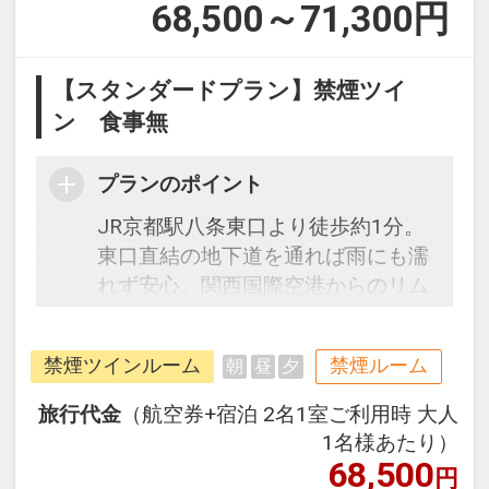
68,500～71,300
円
【スタンダードプラン】禁煙ツイ
ン 食事無
プランのポイント
JR京都駅八条東口より徒歩約1分。
東口直結の地下道を通れば雨にも濡
れず安心。関西国際空港からのリム
ジンバスはホテル玄関前発着です。
チェックイン前はもちろん、チェッ
禁煙ツインルーム
禁煙ルーム
朝
昼
夕
クアウト後も無料でお荷物のお預か
りＯＫ！駅前立地なので受取もラク
旅行代金
（航空券+宿泊 2名1室ご利用時 大人
ラク。シモンズ社製のベッドや加湿
1名様あたり）
機能付空気清浄機を完備したお部屋
68,500
円