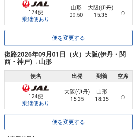
山形
大阪(伊丹)
174便
09:50
15:35
乗継便あり
便を変更する
復路
2026年09月01日（火）
大阪(伊丹・関
西・神戸)
→
山形
便名
出発
到着
空席
大阪(伊丹)
山形
124便
15:35
18:35
乗継便あり
便を変更する