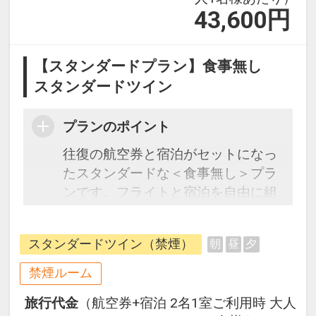
43,600
円
【スタンダードプラン】食事無し
スタンダードツイン
プランのポイント
往復の航空券と宿泊がセットになっ
たスタンダードな＜食事無し＞プラ
ンです。フライトと宿泊を自由に組
み合わせできるダイナミックパッケ
ージだから、一都市滞在はもちろん
スタンダードツイン（禁煙）
朝
昼
夕
周遊旅行にも最適！
旅行期間中の1泊だけの宿泊や延
禁煙ルーム
泊・飛び泊なども自由自在です。
旅行代金
（航空券+宿泊 2名1室ご利用時 大人
フライトは、安心のJAL（または