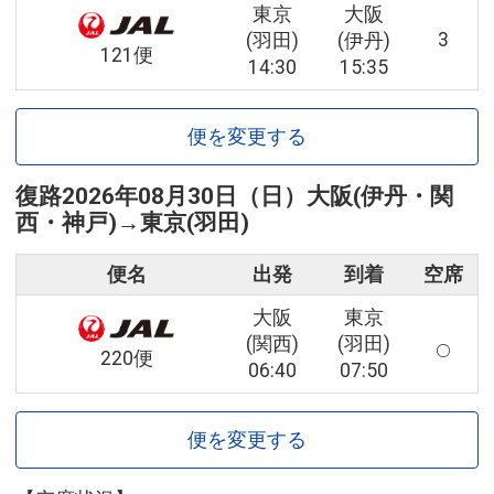
東京
大阪
3
(羽田)
(伊丹)
121便
14:30
15:35
便を変更する
復路
2026年08月30日（日）
大阪(伊丹・関
西・神戸)
→
東京(羽田)
便名
出発
到着
空席
大阪
東京
(関西)
(羽田)
220便
06:40
07:50
便を変更する