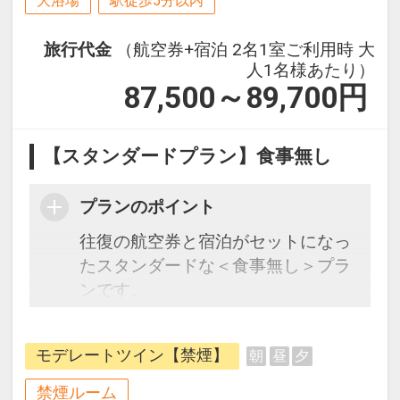
大浴場
駅徒歩5分以内
旅行代金
（航空券+宿泊 2名1室ご利用時 大
人1名様あたり）
87,500～89,700
円
【スタンダードプラン】食事無し
プランのポイント
往復の航空券と宿泊がセットになっ
たスタンダードな＜食事無し＞プラ
ンです。
フライトと宿泊を自由に組み合わせ
できるダイナミックパッケージだか
モデレートツイン【禁煙】
朝
昼
夕
ら、一都市滞在はもちろん周遊旅行
にも最適！
禁煙ルーム