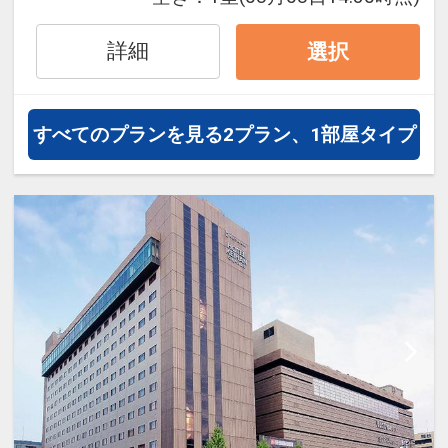
疲れを癒すことができます。観光に
もビジネスにも最適な立地と設備
詳細
選択
で、快適な京都滞在をお楽しみいた
だけます。
すべてのプランを見る
2プラン、1部屋タイプ