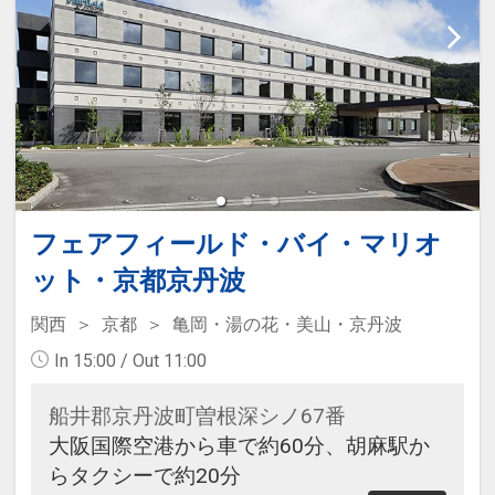
フェアフィールド・バイ・マリオ
ット・京都京丹波
関西
京都
亀岡・湯の花・美山・京丹波
In 15:00 / Out 11:00
船井郡京丹波町曽根深シノ67番
大阪国際空港から車で約60分、胡麻駅か
らタクシーで約20分