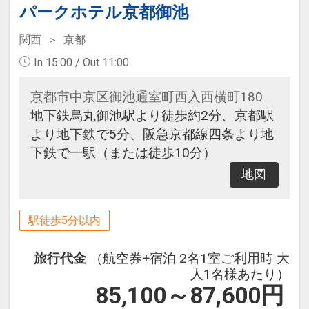
パークホテル京都御池
関西
京都
In 15:00 / Out 11:00
京都市中京区御池通室町西入西横町180
地下鉄烏丸御池駅より徒歩約2分、京都駅
より地下鉄で5分、阪急京都線四条より地
下鉄で一駅（または徒歩10分）
地図
駅徒歩5分以内
旅行代金
（航空券+宿泊 2名1室ご利用時 大
人1名様あたり）
85,100～87,600
円