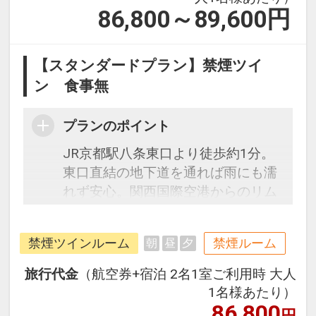
86,800～89,600
円
【スタンダードプラン】禁煙ツイ
ン 食事無
プランのポイント
JR京都駅八条東口より徒歩約1分。
東口直結の地下道を通れば雨にも濡
れず安心。関西国際空港からのリム
ジンバスはホテル玄関前発着です。
チェックイン前はもちろん、チェッ
禁煙ツインルーム
禁煙ルーム
朝
昼
夕
クアウト後も無料でお荷物のお預か
りＯＫ！駅前立地なので受取もラク
旅行代金
（航空券+宿泊 2名1室ご利用時 大人
ラク。シモンズ社製のベッドや加湿
1名様あたり）
機能付空気清浄機を完備したお部屋
86,800
円