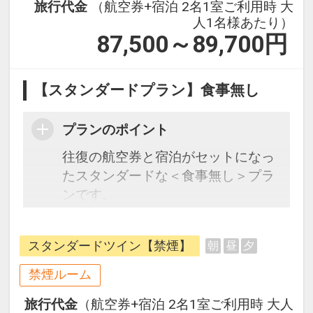
旅行代金
（航空券+宿泊 2名1室ご利用時 大
人1名様あたり）
87,500～89,700
円
【スタンダードプラン】食事無し
プランのポイント
往復の航空券と宿泊がセットになっ
たスタンダードな＜食事無し＞プラ
ンです。
フライトと宿泊を自由に組み合わせ
できるダイナミックパッケージだか
スタンダードツイン【禁煙】
朝
昼
夕
ら、一都市滞在はもちろん周遊旅行
にも最適！
禁煙ルーム
旅行期間中の1泊だけの宿泊や延
旅行代金
（航空券+宿泊 2名1室ご利用時 大人
泊・飛び泊なども自由自在です。