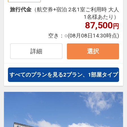
旅行期間中の1泊だけの宿泊や延
旅行代金
（航空券+宿泊 2名1室ご利用時 大人
泊・飛び泊なども自由自在です。
1名様あたり）
フライトは、安心のJAL（または
87,500
円
JALグループ）確約！フライトマイ
ル50%貯まります。
空き：
○
(08月08日14:30時点)
オプションでレンタカーや現地交
通・体験プランなどの追加（同時予
詳細
選択
約）が可能なプランもございます。
すべてのプランを見る
2プラン、1部屋タイプ