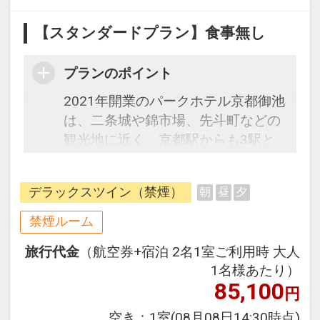
【スタンダードプラン】食事無し
プランのポイント
2021年開業のパークホテル京都御池
は、二条城や錦市場、先斗町などの
観光地に近く、京都駅からも3駅と
アクセス抜群のロケーションです。
全室にシモンズ製ベッドとスマート
デラックスツイン（禁煙）
朝
昼
夕
TVを完備し、快適な宿泊空間を提供
します。また、館内には開放的なレ
禁煙ルーム
ストラン＆バー、フィットネスルー
旅行代金
（航空券+宿泊 2名1室ご利用時 大人
ムもあり、充実した滞在をお約束し
1名様あたり）
ます。朝食には和洋のメニューをご
85,100
円
用意。大型スマートTVでお好きな動
画コンテンツを楽しみながら、旅の
空き：
1室
(08月08日14:30時点)