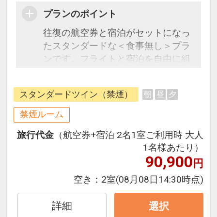
プランのポイント
往復の航空券と宿泊がセットになっ
たスタンダードな＜食事無し＞プラ
ンです。フライトと宿泊を自由に組
み合わせできるダイナミックパッケ
ージだから、一都市滞在はもちろん
スタンダードツイン（禁煙）
朝
昼
夕
周遊旅行にも最適！
旅行期間中の1泊だけの宿泊や延
禁煙ルーム
泊・飛び泊なども自由自在です。
旅行代金
（航空券+宿泊 2名1室ご利用時 大人
フライトは、安心のJAL（または
1名様あたり）
JALグループ）確約！フライトマイ
90,900
円
ル50%貯まります。
オプションでレンタカーや現地交
空き：
2室
(08月08日14:30時点)
通・体験プランなどの追加（同時予
約）が可能なプランもございます。
詳細
選択