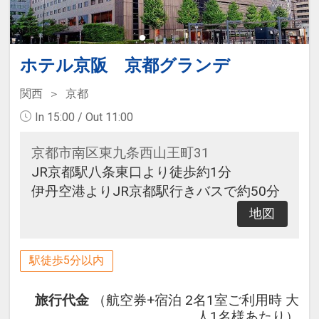
ホテル京阪 京都グランデ
関西
京都
In 15:00 / Out 11:00
京都市南区東九条西山王町31
JR京都駅八条東口より徒歩約1分
伊丹空港よりJR京都駅行きバスで約50分
地図
駅徒歩5分以内
旅行代金
（航空券+宿泊 2名1室ご利用時 大
人1名様あたり）