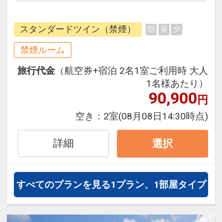
み合わせできるダイナミックパッケ
ージだから、一都市滞在はもちろん
スタンダードツイン（禁煙）
朝
昼
夕
周遊旅行にも最適！
旅行期間中の1泊だけの宿泊や延
禁煙ルーム
泊・飛び泊なども自由自在です。
旅行代金
（航空券+宿泊 2名1室ご利用時 大人
フライトは、安心のJAL（または
1名様あたり）
JALグループ）確約！フライトマイ
90,900
円
ル50%貯まります。
オプションでレンタカーや現地交
空き：
2室
(08月08日14:30時点)
通・体験プランなどの追加（同時予
約）が可能なプランもございます。
詳細
選択
すべてのプランを見る
1プラン、1部屋タイプ