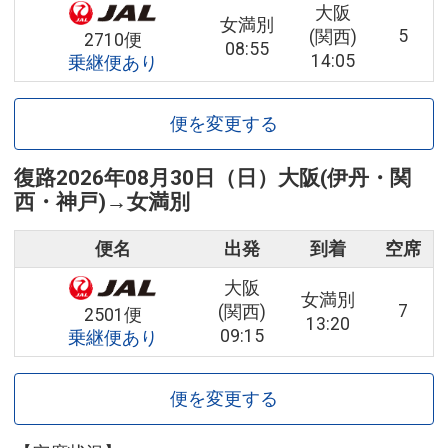
大阪
女満別
5
(関西)
2710便
08:55
14:05
乗継便あり
便を変更する
復路
2026年08月30日（日）
大阪(伊丹・関
西・神戸)
→
女満別
便名
出発
到着
空席
大阪
女満別
7
(関西)
2501便
13:20
09:15
乗継便あり
便を変更する