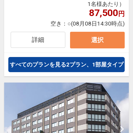
1名様あたり）
フライトは、安心のJAL（または
87,500
円
JALグループ）確約！フライトマイ
ル50%貯まります。
空き：
○
(08月08日14:30時点)
オプションでレンタカーや現地交
通・体験プランなどの追加（同時予
詳細
選択
約）が可能なプランもございます。
すべてのプランを見る
2プラン、1部屋タイプ