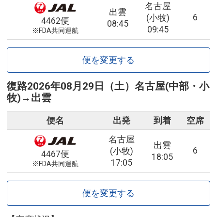
名古屋
出雲
6
(小牧)
4462便
08:45
09:45
※FDA共同運航
便を変更する
復路
2026年08月29日（土）
名古屋(中部・小
牧)
→
出雲
便名
出発
到着
空席
名古屋
出雲
6
(小牧)
4467便
18:05
17:05
※FDA共同運航
便を変更する