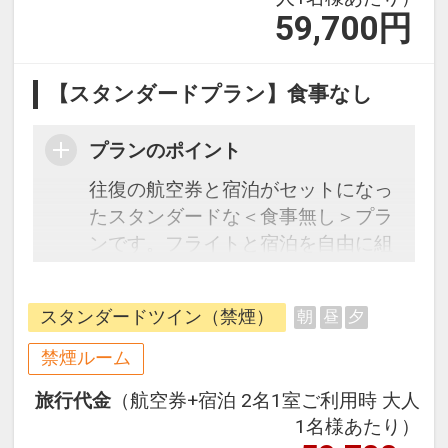
59,700
円
【スタンダードプラン】食事なし
プランのポイント
往復の航空券と宿泊がセットになっ
たスタンダードな＜食事無し＞プラ
ンです。フライトと宿泊を自由に組
み合わせできるダイナミックパッケ
ージだから、一都市滞在はもちろん
スタンダードツイン（禁煙）
朝
昼
夕
周遊旅行にも最適！
旅行期間中の1泊だけの宿泊や延
禁煙ルーム
泊・飛び泊なども自由自在です。
旅行代金
（航空券+宿泊 2名1室ご利用時 大人
フライトは、安心のJAL（または
1名様あたり）
JALグループ）確約！フライトマイ