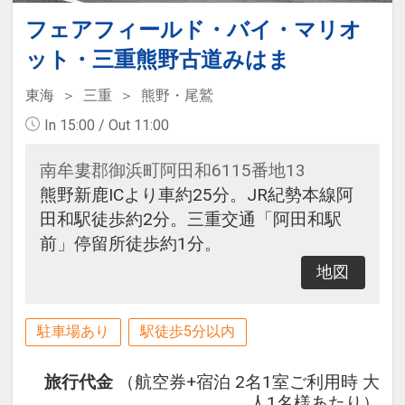
フェアフィールド・バイ・マリオ
ット・三重熊野古道みはま
東海
三重
熊野・尾鷲
In 15:00 / Out 11:00
南牟婁郡御浜町阿田和6115番地13
熊野新鹿ICより車約25分。JR紀勢本線阿
田和駅徒歩約2分。三重交通「阿田和駅
前」停留所徒歩約1分。
地図
駐車場あり
駅徒歩5分以内
旅行代金
（航空券+宿泊 2名1室ご利用時 大
人1名様あたり）