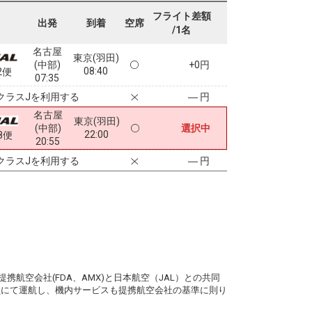
フライト差額
出発
到着
空席
/1名
名古屋
東京(羽田)
(中部)
+0円
08:40
2便
07:35
クラスJを利用する
― 円
名古屋
東京(羽田)
(中部)
選択中
22:00
8便
20:55
クラスJを利用する
― 円
。
携航空会社(FDA、AMX)と日本航空（JAL）との共同
務員にて運航し、機内サービスも提携航空会社の基準に則り