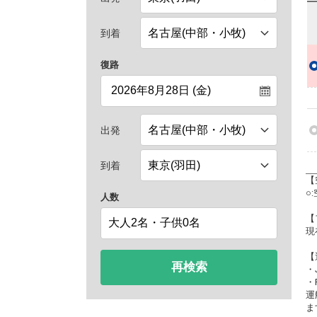
到着
復路
出発
到着
【
○
人数
【
現
【
再検索
・
・
運
ま