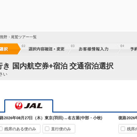
重 熊野・尾鷲ツアー一覧
行き 国内航空券+宿泊 交通宿泊選択
さい
路
2026年08月27日（木）
東京(羽田)
→
名古屋(中部・小牧)
復路
202
残席のある便のみ
直行便のみ
残席