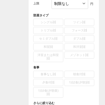
上限
円
部屋タイプ
シングル
[
0
]
ツイン
[
0
]
トリプル
[
0
]
フォース
[
0
]
セミダブル
[
0
]
ダブル
[
0
]
和室
[
0
]
和洋室
[
0
]
洋室または和室
メゾネット
[
0
]
[
0
]
食事
食事なし
[
0
]
朝食付
[
0
]
夕食付
[
0
]
1泊2食(夕朝)
[
0
]
1泊3食(夕朝昼)
[
0
]
さらに絞り込む