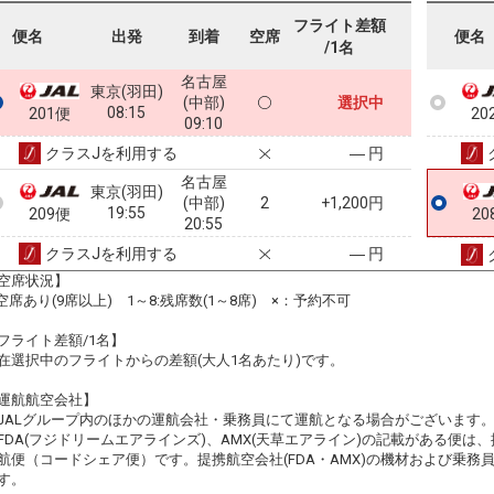
フライト差額
便名
出発
到着
空席
便名
/1名
名古屋
東京(羽田)
(中部)
選択中
08:15
201便
20
09:10
クラスJを利用する
― 円
名古屋
東京(羽田)
(中部)
2
+1,200円
19:55
209便
20
20:55
クラスJを利用する
― 円
空席状況】
:空席あり(9席以上) 1～8:残席数(1～8席) ×：予約不可
フライト差額/1名】
在選択中のフライトからの差額(大人1名あたり)です。
運航航空会社】
JALグループ内のほかの運航会社・乗務員にて運航となる場合がございます
FDA(フジドリームエアラインズ)、AMX(天草エアライン)の記載がある便は、提
航便（コードシェア便）です。提携航空会社(FDA・AMX)の機材および乗
す。