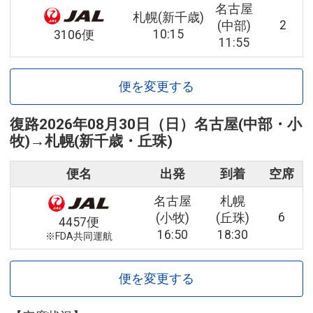
名古屋
札幌(新千歳)
2
(中部)
10:15
3106便
11:55
便を変更する
復路
2026年08月30日（日）
名古屋(中部・小
牧)
→
札幌(新千歳・丘珠)
便名
出発
到着
空席
名古屋
札幌
6
(小牧)
(丘珠)
4457便
16:50
18:30
※FDA共同運航
便を変更する