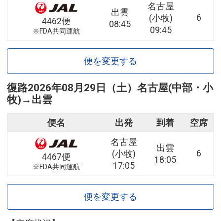
名古屋
出雲
6
(小牧)
4462便
08:45
09:45
※FDA共同運航
便を変更する
復路
2026年08月29日（土）
名古屋(中部・小
牧)
→
出雲
便名
出発
到着
空席
名古屋
出雲
6
(小牧)
4467便
18:05
17:05
※FDA共同運航
便を変更する