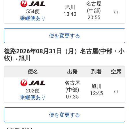
名古屋
旭川
(中部)
554便
13:40
20:55
乗継便あり
便を変更する
復路
2026年08月31日（月）
名古屋(中部・小
牧)
→
旭川
便名
出発
到着
空席
名古屋
旭川
(中部)
202便
12:45
07:35
乗継便あり
便を変更する