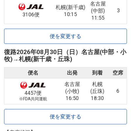
名古屋
札幌(新千歳)
3
(中部)
10:15
3106便
11:55
便を変更する
復路
2026年08月30日（日）
名古屋(中部・小
牧)
→
札幌(新千歳・丘珠)
便名
出発
到着
空席
名古屋
札幌
6
(小牧)
(丘珠)
4457便
16:50
18:30
※FDA共同運航
便を変更する