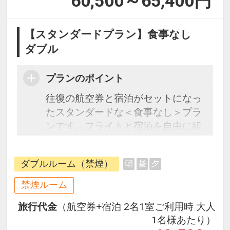
60,500～65,400
円
【スタンダードプラン】食事なし
ダブル
プランのポイント
往復の航空券と宿泊がセットになっ
たスタンダードな＜食事なし＞プラ
ンです。フライトと宿泊を自由に組
み合わせできるダイナミックパッケ
ージだから、一都市滞在はもちろん
ダブルルーム（禁煙）
朝
昼
夕
周遊旅行にも最適！
旅行期間中の1泊だけの宿泊や延
禁煙ルーム
泊・飛び泊なども自由自在です。
旅行代金
（航空券+宿泊 2名1室ご利用時 大人
フライトは、安心のJAL（または
1名様あたり）
JALグループ）確約！フライトマイ