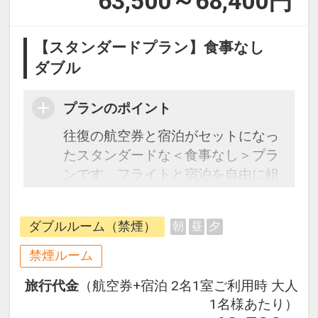
63,500～68,400
円
【スタンダードプラン】食事なし
ダブル
プランのポイント
往復の航空券と宿泊がセットになっ
たスタンダードな＜食事なし＞プラ
ンです。フライトと宿泊を自由に組
み合わせできるダイナミックパッケ
ージだから、一都市滞在はもちろん
ダブルルーム（禁煙）
朝
昼
夕
周遊旅行にも最適！
旅行期間中の1泊だけの宿泊や延
禁煙ルーム
泊・飛び泊なども自由自在です。
旅行代金
（航空券+宿泊 2名1室ご利用時 大人
フライトは、安心のJAL（または
1名様あたり）
JALグループ）確約！フライトマイ