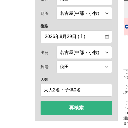
到着
復路
出発
到着
【
○
人数
【
現
【
再検索
・
・
運
ま