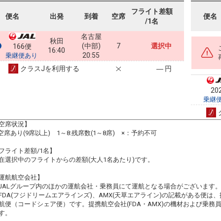
フライト差額
便名
出発
到着
空席
便名
/1名
名古屋
秋田
(中部)
7
選択中
166便
16:40
20:55
乗継便あり
クラスJを利用する
― 円
20
乗継
空席状況】
:空席あり(9席以上) 1～8:残席数(1～8席) ×：予約不可
フライト差額/1名】
在選択中のフライトからの差額(大人1名あたり)です。
運航航空会社】
JALグループ内のほかの運航会社・乗務員にて運航となる場合がございます
FDA(フジドリームエアラインズ)、AMX(天草エアライン)の記載がある便は、提
航便（コードシェア便）です。提携航空会社(FDA・AMX)の機材および乗
す。