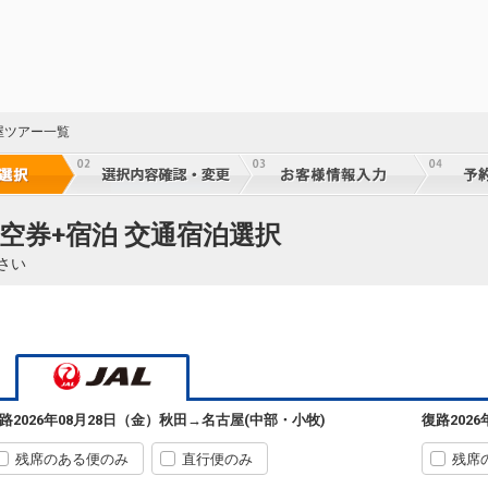
屋ツアー一覧
空券+宿泊 交通宿泊選択
さい
路
2026年08月28日（金）
秋田
→
名古屋(中部・小牧)
復路
202
残席のある便のみ
直行便のみ
残席