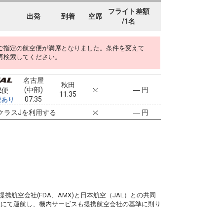
フライト差額
出発
到着
空席
/1名
ご指定の航空便が満席となりました。条件を変えて
再検索してください。
名古屋
秋田
(中部)
― 円
2便
11:35
07:35
便あり
クラスJを利用する
― 円
。
携航空会社(FDA、AMX)と日本航空（JAL）との共同
務員にて運航し、機内サービスも提携航空会社の基準に則り