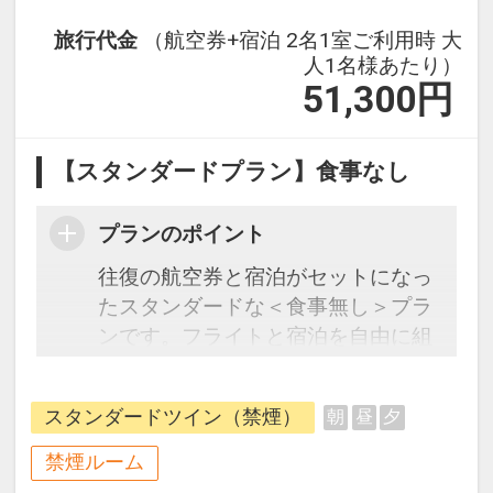
旅行代金
（航空券+宿泊 2名1室ご利用時 大
人1名様あたり）
51,300
円
【スタンダードプラン】食事なし
プランのポイント
往復の航空券と宿泊がセットになっ
たスタンダードな＜食事無し＞プラ
ンです。フライトと宿泊を自由に組
み合わせできるダイナミックパッケ
ージだから、一都市滞在はもちろん
スタンダードツイン（禁煙）
朝
昼
夕
周遊旅行にも最適！
旅行期間中の1泊だけの宿泊や延
禁煙ルーム
泊・飛び泊なども自由自在です。