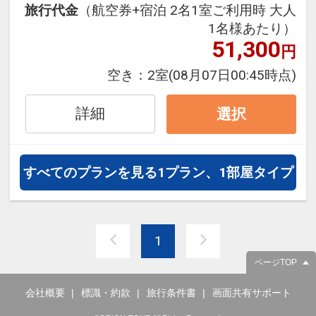
旅行代金
（航空券+宿泊 2名1室ご利用時 大人
フライトは、安心のJAL（または
1名様あたり）
JALグループ）確約！フライトマイ
51,300
円
ル50%貯まります。
オプションでレンタカーや現地交
空き：
2室
(08月07日00:45時点)
通・体験プランなどの追加（同時予
約）が可能なプランもございます。
詳細
選択
すべてのプランを見る
1プラン、1部屋タイプ
1
ページTOP
会社概要
標識・約款
旅行条件書
画面共有サポート