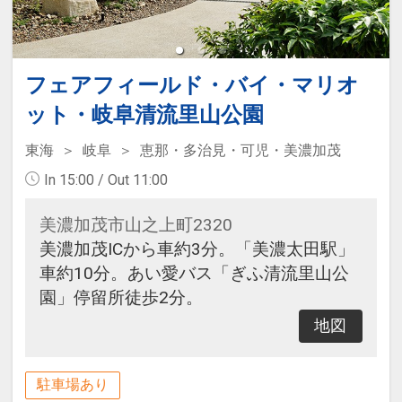
フェアフィールド・バイ・マリオ
ット・岐阜清流里山公園
東海
岐阜
恵那・多治見・可児・美濃加茂
In 15:00 / Out 11:00
美濃加茂市山之上町2320
美濃加茂ICから車約3分。「美濃太田駅」
車約10分。あい愛バス「ぎふ清流里山公
園」停留所徒歩2分。
地図
駐車場あり