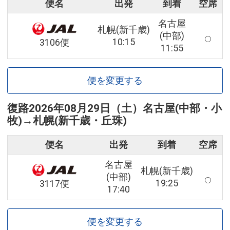
便名
出発
到着
空席
名古屋
札幌(新千歳)
(中部)
10:15
3106便
11:55
便を変更する
復路
2026年08月29日（土）
名古屋(中部・小
牧)
→
札幌(新千歳・丘珠)
便名
出発
到着
空席
名古屋
札幌(新千歳)
(中部)
19:25
3117便
17:40
便を変更する