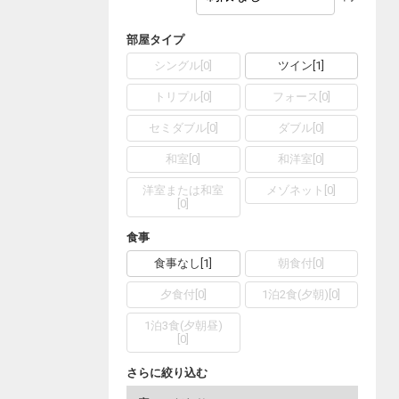
部屋タイプ
シングル
[
0
]
ツイン
[
1
]
トリプル
[
0
]
フォース
[
0
]
セミダブル
[
0
]
ダブル
[
0
]
和室
[
0
]
和洋室
[
0
]
洋室または和室
メゾネット
[
0
]
[
0
]
食事
食事なし
[
1
]
朝食付
[
0
]
夕食付
[
0
]
1泊2食(夕朝)
[
0
]
1泊3食(夕朝昼)
[
0
]
さらに絞り込む