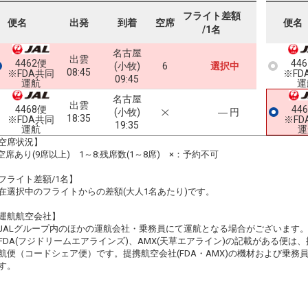
フライト差額
便名
出発
到着
空席
便名
/1名
名古屋
出雲
4462便
44
(小牧)
6
選択中
08:45
※FDA共同
※FD
09:45
運航
運
名古屋
出雲
4468便
44
(小牧)
― 円
18:35
※FDA共同
※FD
19:35
運航
運
空席状況】
:空席あり(9席以上) 1～8:残席数(1～8席) ×：予約不可
フライト差額/1名】
在選択中のフライトからの差額(大人1名あたり)です。
運航航空会社】
JALグループ内のほかの運航会社・乗務員にて運航となる場合がございます
FDA(フジドリームエアラインズ)、AMX(天草エアライン)の記載がある便は、提
航便（コードシェア便）です。提携航空会社(FDA・AMX)の機材および乗
す。