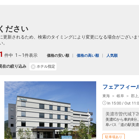
ください
に更新されるため、検索のタイミングにより変更になる場合がございま
い。
1
件中
1～1件表示
価格の安い順
価格の高い順
人気順
現在の絞り込み
ホテル指定
フェアフィー
東海
岐阜
郡上
In 15:00 / Out 11:
美濃市曽代城下20
美濃ICから車約8
阜バス「道の駅美濃
駐車場あり