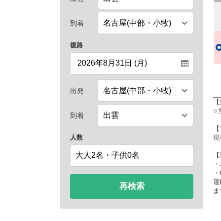
到着
復路
出発
【
○
到着
【
人数
現
【
・
・
運
再検索
ま