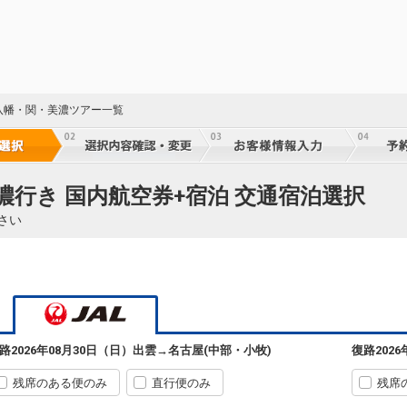
八幡・関・美濃ツアー一覧
濃行き 国内航空券+宿泊 交通宿泊選択
さい
路
2026年08月30日（日）
出雲
→
名古屋(中部・小牧)
復路
202
残席のある便のみ
直行便のみ
残席