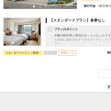
旅行代金
（航空券+
【スタンダードプラン】食事なし
プランのポイント
往復の航空券と宿泊がセットになったスタ
を自由に組み合わせできるダイナミックパ
最適！
旅行期間中の1泊だけの宿泊や延泊・飛び
フライトは、安心のJAL（またはJALグ
旅
朝
昼
夕
スタンダードツイン（禁煙）
禁煙ルーム
オプションでレンタカーや現地交通・体験
います。
す