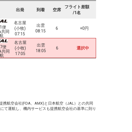
フライト差額
出発
到着
空席
/1名
名古屋
出雲
61便
(小牧)
6
+0円
08:15
A共同
07:15
航
名古屋
出雲
67便
(小牧)
6
選択中
18:05
A共同
17:05
航
。
携航空会社(FDA、AMX)と日本航空（JAL）との共同
務員にて運航し、機内サービスも提携航空会社の基準に則り