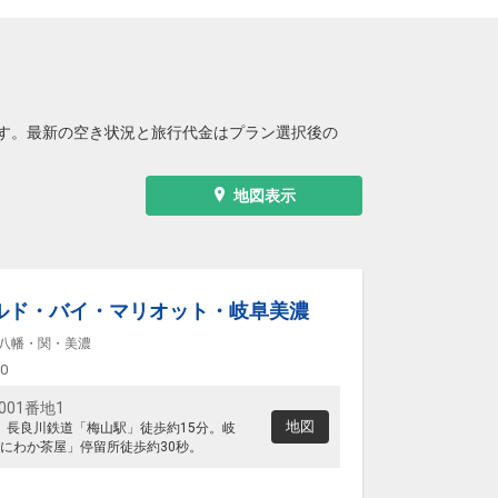
す。最新の空き状況と旅行代金はプラン選択後の
地図表示
ルド・バイ・マリオット・岐阜美濃
八幡・関・美濃
00
01番地1
地図
分。長良川鉄道「梅山駅」徒歩約15分。岐
にわか茶屋」停留所徒歩約30秒。