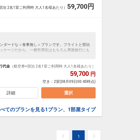
59,700
円
宿泊 2名1室ご利用時 大人1名様あたり）
ンダードな＜食事無し＞プランです。フライトと宿泊
ッケージだから、一都市滞在はもちろん周遊旅行にも
泊なども自由自在です。
ループ）確約！フライトマイル50%貯まります。
行代金
（航空券+宿泊 2名1室ご利用時 大人1名様あたり）
プランなどの追加（同時予約）が可能なプランもござ
59,700
円
空き：
2室
(08月09日00:45時点)
詳細
選択
べてのプランを見る
1プラン、1部屋タイプ
1