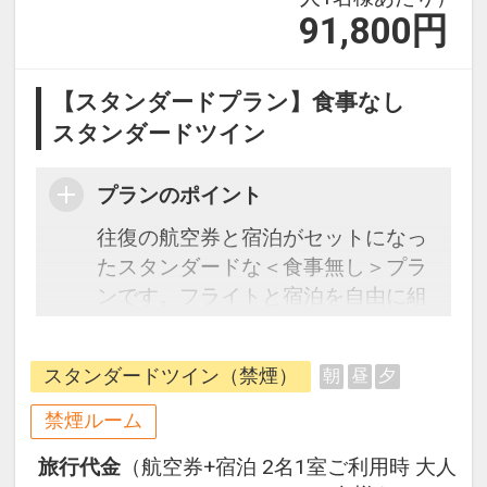
91,800
円
【スタンダードプラン】食事なし
スタンダードツイン
プランのポイント
往復の航空券と宿泊がセットになっ
たスタンダードな＜食事無し＞プラ
ンです。フライトと宿泊を自由に組
み合わせできるダイナミックパッケ
ージだから、一都市滞在はもちろん
スタンダードツイン（禁煙）
朝
昼
夕
周遊旅行にも最適！
旅行期間中の1泊だけの宿泊や延
禁煙ルーム
泊・飛び泊なども自由自在です。
旅行代金
（航空券+宿泊 2名1室ご利用時 大人
フライトは、安心のJAL（または