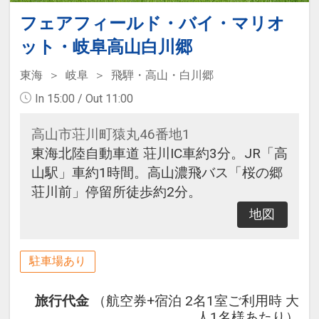
フェアフィールド・バイ・マリオ
ット・岐阜高山白川郷
東海
岐阜
飛騨・高山・白川郷
In 15:00 / Out 11:00
高山市荘川町猿丸46番地1
東海北陸自動車道 荘川IC車約3分。JR「高
山駅」車約1時間。高山濃飛バス「桜の郷
荘川前」停留所徒歩約2分。
地図
駐車場あり
旅行代金
（航空券+宿泊 2名1室ご利用時 大
人1名様あたり）