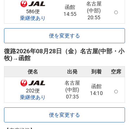
名古屋
函館
(中部)
586便
14:55
20:55
乗継便あり
便を変更する
復路
2026年08月28日（金）
名古屋(中部・小
牧)
→
函館
便名
出発
到着
空席
名古屋
函館
(中部)
202便
14:10
07:35
乗継便あり
便を変更する