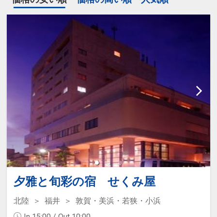
夕雅と旬彩の宿 せくみ屋
北陸
福井
敦賀・美浜・若狭・小浜
In 15:00 / Out 10:00