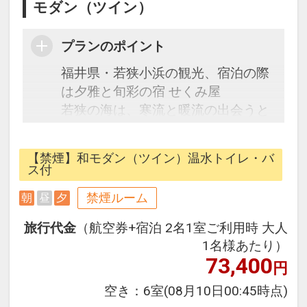
モダン（ツイン）
プランのポイント
福井県・若狭小浜の観光、宿泊の際
は夕雅と旬彩の宿 せくみ屋
若狭の海は、寒流と暖流の出会うと
ころ。
四季を通じてさまざまな旬の美味を
【禁煙】和モダン（ツイン）温水トイレ・バ
楽しむことができます。
ス付
お風呂は、内湯の大浴場、天然三方
禁煙ルーム
朝
昼
夕
温泉の露天風呂の他、予約制の貸切
風呂を完備。
旅行代金
（航空券+宿泊 2名1室ご利用時 大人
若狭湾と美しい夕日を眺めながら、
1名様あたり）
心やすらぐひとときをお過ごしくだ
73,400
円
さい。
空き：
6室
(08月10日00:45時点)
客室は和モダン（ツイン）のバスト