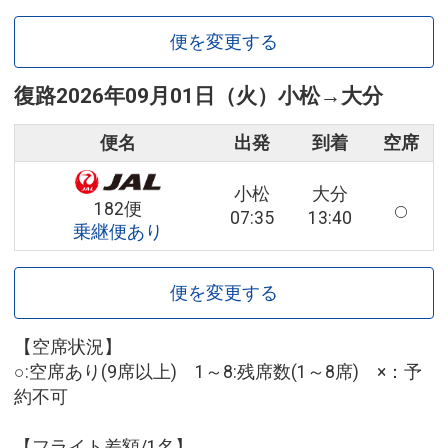
便を変更する
復路
2026年09月01日（火）
小松
→
大分
便名
出発
到着
空席
小松
大分
182便
07:35
13:40
乗継便あり
便を変更する
【空席状況】
○:空席あり(9席以上) 1～8:残席数(1～8席) ×：予
約不可
【フライト差額/1名】