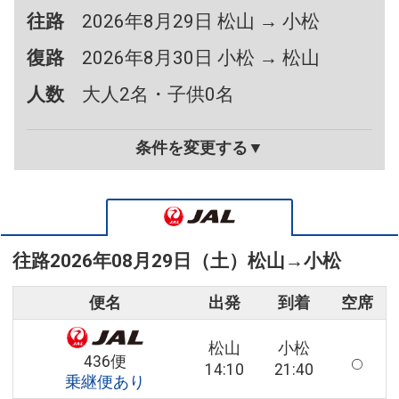
往路
2026年8月29日 松山 → 小松
復路
2026年8月30日 小松 → 松山
人数
大人2名・子供0名
条件を変更する▼
往路
2026年08月29日（土）
松山
→
小松
便名
出発
到着
空席
松山
小松
436便
14:10
21:40
乗継便あり