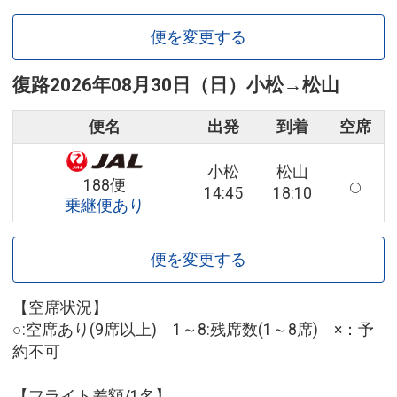
便を変更する
復路
2026年08月30日（日）
小松
→
松山
便名
出発
到着
空席
小松
松山
188便
14:45
18:10
乗継便あり
便を変更する
【空席状況】
○:空席あり(9席以上) 1～8:残席数(1～8席) ×：予
約不可
【フライト差額/1名】