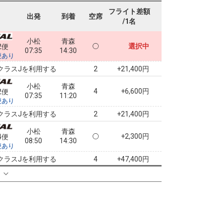
フライト差額
出発
到着
空席
/1名
小松
青森
選択中
2便
07:35
14:30
便あり
クラスJを利用する
+21,400円
2
小松
青森
4
+6,600円
2便
07:35
11:20
便あり
クラスJを利用する
+21,400円
2
小松
青森
+2,300円
4便
08:50
14:30
便あり
クラスJを利用する
+47,400円
4
る
小松
青森
+2,300円
4便
08:50
17:15
便あり
クラスJを利用する
+4,900円
6
小松
青森