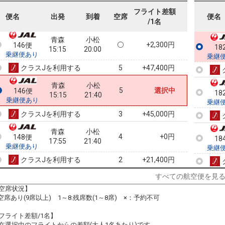
12:00
17:55
乗継便あり
フライト差額
便名
出発
到着
空席
便名
/1名
クラスJを利用する
+47,400円
3
青森
小松
+2,300円
146便
18
15:15
20:00
乗継便あり
乗継
クラスJを利用する
+47,400円
5
青森
小松
5
選択中
146便
18
15:15
21:40
乗継便あり
乗継
クラスJを利用する
+45,000円
3
青森
小松
4
+0円
148便
18
17:55
21:40
乗継便あり
乗継
クラスJを利用する
+21,400円
2
すべての航空便を見
18
空席状況】
乗継
:空席あり(9席以上) 1～8:残席数(1～8席) ×：予約不可
フライト差額/1名】
在選択中のフライトからの差額(大人1名あたり)です。