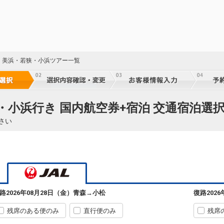
・美浜・若狭・小浜ツアー一覧
青森
小松
+1,200円
140便
07:35
14:05
乗継便あり
・小浜行き 国内航空券+宿泊 交通宿泊選
クラスJを利用する
+22,600円
3
さい
青森
小松
+2,300円
142便
08:40
14:05
乗継便あり
クラスJを利用する
+4,900円
3
青森
小松
+2,300円
144便
12:00
20:00
乗継便あり
路
2026年08月28日（金）
青森
→
小松
復路
202
クラスJを利用する
+23,700円
2
残席のある便のみ
直行便のみ
残席
青森
小松
+8,900円
144便