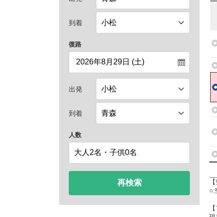
到着
復路
出発
到着
人数
再検索
【
○
【
現