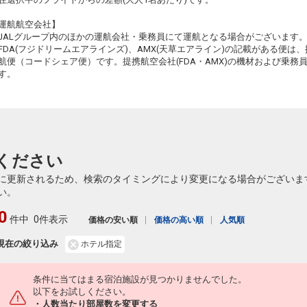
18
乗継
運航航空会社】
JALグループ内のほかの運航会社・乗務員にて運航となる場合がございます
FDA(フジドリームエアラインズ)、AMX(天草エアライン)の記載がある便は、提
航便（コードシェア便）です。提携航空会社(FDA・AMX)の機材および乗
18
す。
乗継
18
乗継
ください
に更新されるため、検索のタイミングにより変更になる場合がございま
い。
18
乗継
0
件中
0件表示
価格の安い順
価格の高い順
人気順
現在の絞り込み
ホテル指定
条件に当てはまる宿泊施設が見つかりませんでした。
以下をお試しください。
・人数当たり部屋数を変更する