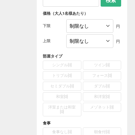
検索
価格（大人1名様あたり）
下限
円
上限
円
部屋タイプ
シングル
[
0
]
ツイン
[
0
]
トリプル
[
0
]
フォース
[
0
]
セミダブル
[
0
]
ダブル
[
0
]
和室
[
0
]
和洋室
[
0
]
洋室または和室
メゾネット
[
0
]
[
0
]
食事
食事なし
[
0
]
朝食付
[
0
]