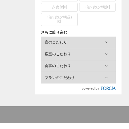
夕食付
[
0
]
1泊2食(夕朝)
[
0
]
1泊3食(夕朝昼)
[
0
]
さらに絞り込む
宿のこだわり
客室のこだわり
食事のこだわり
プランのこだわり