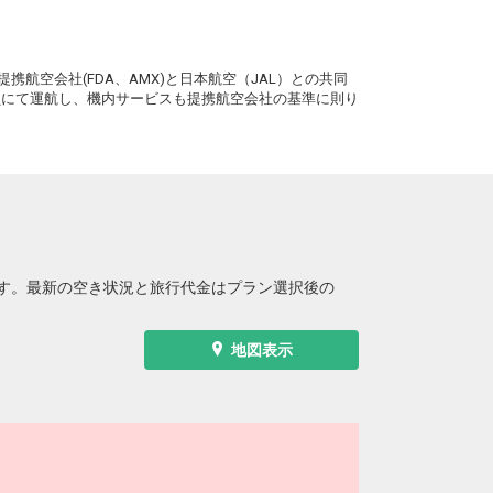
+2,300円
6便
11:05
14:30
便あり
。
クラスJを利用する
+23,700円
2
携航空会社(FDA、AMX)と日本航空（JAL）との共同
務員にて運航し、機内サービスも提携航空会社の基準に則り
小松
青森
+2,300円
6便
11:05
17:15
便あり
クラスJを利用する
+4,900円
5
小松
青森
+2,300円
8便
14:45
19:55
便あり
クラスJを利用する
+4,900円
7
す。最新の空き状況と旅行代金はプラン選択後の
小松
青森
+1,200円
8便
14:45
21:05
便あり
地図表示
クラスJを利用する
+3,700円