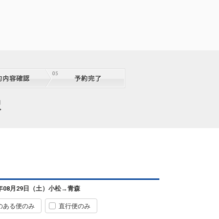
択
6年08月29日（土）
小松
→
青森
のある便のみ
直行便のみ