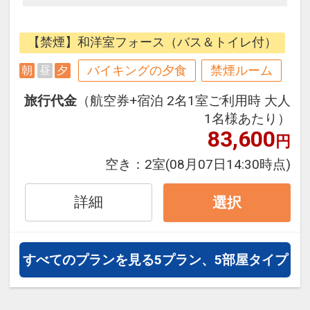
目の前には、日本海の「若狭湾」が
広がり、後方にはラムサール条約に
【禁煙】和洋室フォース（バス＆トイレ付）
登録された「三方五湖」がございま
す。
バイキングの夕食
禁煙ルーム
朝
昼
夕
そして、緑あふれる飯切山や実山に
旅行代金
（航空券+宿泊 2名1室ご利用時 大人
も囲まれております。
1名様あたり）
美しいリアス式海岸、風光明媚な三
83,600
円
方五湖、とりどりの景勝を見せる
山々。
空き：
2室
(08月07日14:30時点)
全ての人を優しく包み込む、懐の深
い、豊かな自然を満喫していただけ
詳細
選択
ます。
夕食は4月から10月の夏季は「七
すべてのプランを見る
5プラン、5部屋タイプ
彩」、11月から3月の冬季は「カニ
紀行」をご用意。