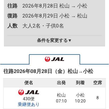
往路
2026年8月28日 松山 → 小松
復路
2026年8月29日 小松 → 松山
人数
大人2名・子供0名
条件を変更する▼
往路
2026年08月28日（金）
松山
→
小松
便名
出発
到着
空席
松山
小松
8
430便
07:10
10:20
乗継便あり