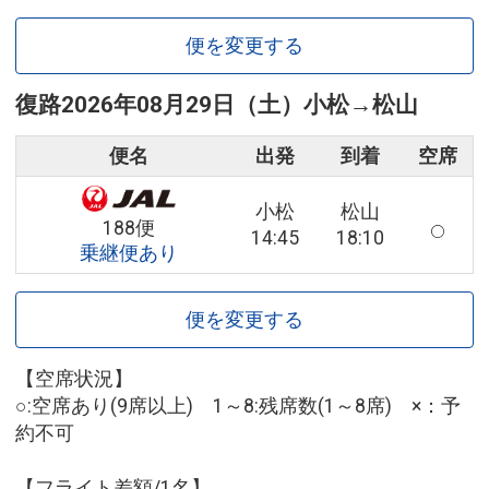
便を変更する
復路
2026年08月29日（土）
小松
→
松山
便名
出発
到着
空席
小松
松山
188便
14:45
18:10
乗継便あり
便を変更する
【空席状況】
○:空席あり(9席以上) 1～8:残席数(1～8席) ×：予
約不可
【フライト差額/1名】