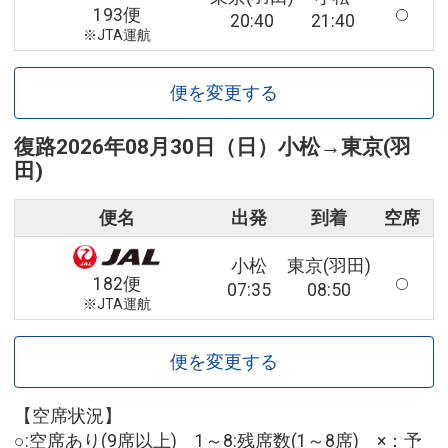
193便
20:40
21:40
※JTA運航
便を変更する
復路
2026年08月30日（日）
小松
→
東京(羽
田)
便名
出発
到着
空席
小松
東京(羽田)
182便
07:35
08:50
※JTA運航
便を変更する
【空席状況】
○:空席あり(9席以上) 1～8:残席数(1～8席) ×：予