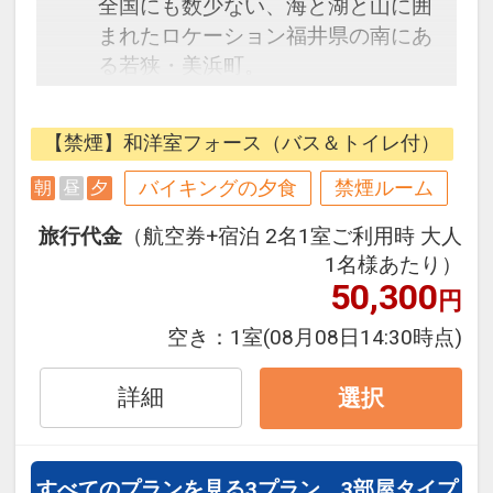
全国にも数少ない、海と湖と山に囲
まれたロケーション福井県の南にあ
る若狭・美浜町。
目の前には、日本海の「若狭湾」が
広がり、後方にはラムサール条約に
【禁煙】和洋室フォース（バス＆トイレ付）
登録された「三方五湖」がございま
す。
バイキングの夕食
禁煙ルーム
朝
昼
夕
そして、緑あふれる飯切山や実山に
旅行代金
（航空券+宿泊 2名1室ご利用時 大人
も囲まれております。
1名様あたり）
美しいリアス式海岸、風光明媚な三
50,300
円
方五湖、とりどりの景勝を見せる
山々。
空き：
1室
(08月08日14:30時点)
全ての人を優しく包み込む、懐の深
い、豊かな自然を満喫していただけ
詳細
選択
ます。
夕食は4月から10月の夏季は「七
すべてのプランを見る
3プラン、3部屋タイプ