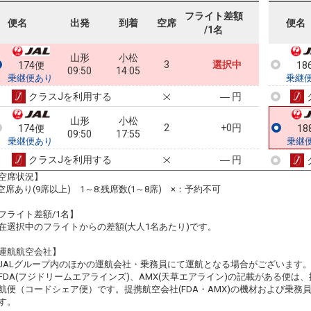
フライト差額
便名
出発
到着
空席
便名
/1名
山形
小松
3
選択中
174便
18
09:50
14:05
乗継便あり
乗継
クラスJを利用する
― 円
山形
小松
2
+0円
174便
18
09:50
17:55
乗継便あり
乗継
クラスJを利用する
― 円
空席状況】
:空席あり(9席以上) 1～8:残席数(1～8席) ×：予約不可
フライト差額/1名】
在選択中のフライトからの差額(大人1名あたり)です。
運航航空会社】
JALグループ内のほかの運航会社・乗務員にて運航となる場合がございます
FDA(フジドリームエアラインズ)、AMX(天草エアライン)の記載がある便は、提
航便（コードシェア便）です。提携航空会社(FDA・AMX)の機材および乗
す。