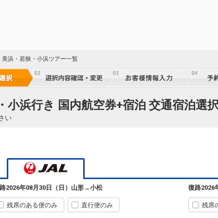
・美浜・若狭・小浜ツアー一覧
・小浜行き 国内航空券+宿泊 交通宿泊選
さい
路
2026年08月30日（日）
山形
→
小松
復路
202
残席のある便のみ
直行便のみ
残席