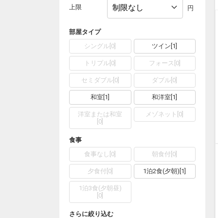
上限
円
部屋タイプ
シングル
[
0
]
ツイン
[
1
]
トリプル
[
0
]
フォース
[
0
]
セミダブル
[
0
]
ダブル
[
0
]
和室
[
1
]
和洋室
[
1
]
洋室または和室
メゾネット
[
0
]
[
0
]
食事
食事なし
[
0
]
朝食付
[
0
]
夕食付
[
0
]
1泊2食(夕朝)
[
1
]
1泊3食(夕朝昼)
[
0
]
さらに絞り込む