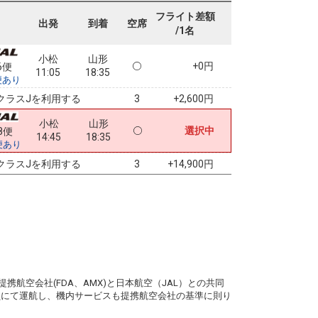
フライト差額
出発
到着
空席
/1名
小松
山形
+0円
6便
11:05
18:35
便あり
クラスJを利用する
+2,600円
3
小松
山形
選択中
8便
14:45
18:35
便あり
クラスJを利用する
+14,900円
3
。
携航空会社(FDA、AMX)と日本航空（JAL）との共同
務員にて運航し、機内サービスも提携航空会社の基準に則り