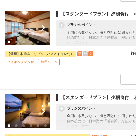
【スタンダードプラン】夕朝食付 
プランのポイント
全国にも数少ない、海と湖と山に囲まれた
目の前には、日本海の「若狭湾」が広がり
がございます。
そして、緑あふれる飯切山や実山にも囲ま
美しいリアス式海岸、風光明媚な三方五湖
旅
朝
昼
夕
【禁煙】和洋室トリプル（バス＆トイレ付）
全ての人を優しく包み込む、懐の深い、豊
バイキングの夕食
禁煙ルーム
夕食は4月から10月の夏季は「七彩」、1
※7月17日から8月23日のご夕食はバイ
【スタンダードプラン】夕朝食付 
プランのポイント
全国にも数少ない、海と湖と山に囲まれた
目の前には、日本海の「若狭湾」が広がり
がございます。
そして、緑あふれる飯切山や実山にも囲ま