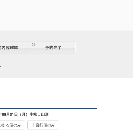
択
6年08月31日（月）
小松
→
山形
のある便のみ
直行便のみ