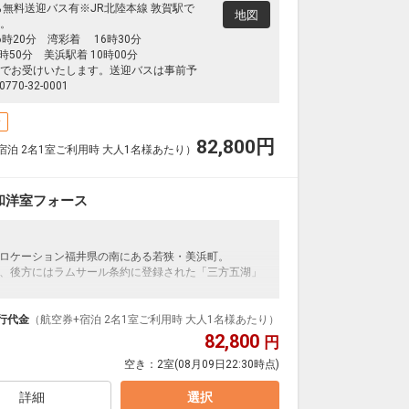
ら無料送迎バス有※JR北陸本線 敦賀駅で
地図
。
時20分 湾彩着 16時30分
0分 美浜駅着 10時00分
でお受けいたします。送迎バスは事前予
70-32-0001
場
82,800
円
宿泊 2名1室ご利用時 大人1名様あたり）
和洋室フォース
ロケーション福井県の南にある若狭・美浜町。
、後方にはラムサール条約に登録された「三方五湖」
れております。
、とりどりの景勝を見せる山々。
行代金
（航空券+宿泊 2名1室ご利用時 大人1名様あたり）
かな自然を満喫していただけます。
82,800
円
空き：
2室
(08月09日22:30時点)
1月から3月の冬季は「カニ紀行」をご用意。
キングとなります。
詳細
選択