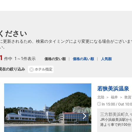
ください
に更新されるため、検索のタイミングにより変更になる場合がございま
い。
1
件中
1～1件表示
価格の安い順
価格の高い順
人気順
現在の絞り込み
ホテル指定
若狭美浜温泉
北陸
福井
敦賀
In 15:00 / Out 10:
三方郡美浜町久
JR小浜線美浜駅から
港より車で約100分