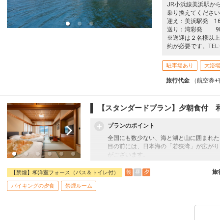
JR小浜線美浜駅か
乗り換えてください
迎え：美浜駅発 16
送り：湾彩発 9時5
※送迎は２名様以上
約が必要です。TEL:07
駐車場あり
大浴
旅行代金
（航空券+
【スタンダードプラン】夕朝食付 
プランのポイント
全国にも数少ない、海と湖と山に囲まれた
目の前には、日本海の「若狭湾」が広がり
がございます。
そして、緑あふれる飯切山や実山にも囲ま
美しいリアス式海岸、風光明媚な三方五湖
旅
朝
昼
夕
【禁煙】和洋室フォース（バス＆トイレ付）
全ての人を優しく包み込む、懐の深い、豊
バイキングの夕食
禁煙ルーム
夕食は4月から10月の夏季は「七彩」、1
※7月17日から8月23日のご夕食はバイ