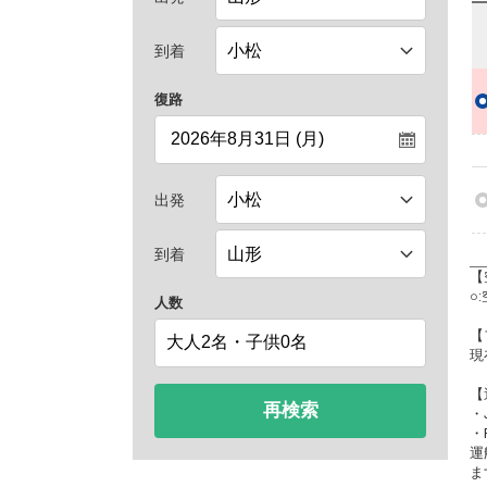
到着
復路
出発
到着
【
○
人数
【
現
【
再検索
・
・
運
ま