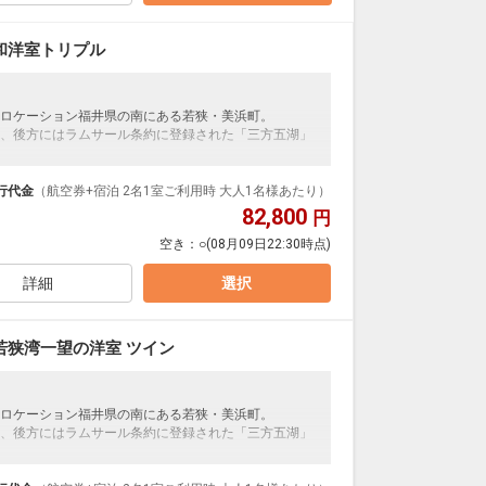
和洋室トリプル
ロケーション福井県の南にある若狭・美浜町。
、後方にはラムサール条約に登録された「三方五湖」
れております。
、とりどりの景勝を見せる山々。
行代金
（航空券+宿泊 2名1室ご利用時 大人1名様あたり）
かな自然を満喫していただけます。
82,800
円
空き：
○
(08月09日22:30時点)
1月から3月の冬季は「カニ紀行」をご用意。
キングとなります。
詳細
選択
若狭湾一望の洋室 ツイン
ロケーション福井県の南にある若狭・美浜町。
、後方にはラムサール条約に登録された「三方五湖」
れております。