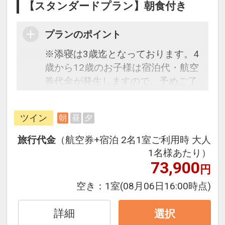
【スタンダードプラン】朝食付き
プランのポイント
※添寝は3歳迄となっております。4
歳から12歳のお子様は宿泊代・航空
券代金が発生しますので、予めご了
承ください。
恐竜博物館から車でわずか10分！ゲ
ツイン
朝
昼
夕
レンデが目の前のリゾートホテル
で、最高の思い出を。
旅行代金
（航空券+宿泊 2名1室ご利用時 大人
JAM福井勝山東急ホテル＆リゾーツ
1名様あたり）
は、西日本最大級のスノーリゾート
73,900
円
「JAM福井勝山マウンテンリゾー
空き：
1室
(08月06日16:00時点)
ト」のゲレンデフロントに位置し、
冬は純白のスノーワールドを存分に
詳細
選択
お楽しみいただけるのはもちろんの