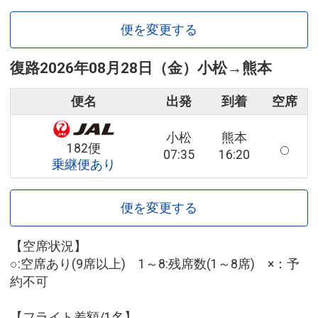
便を変更する
復路
2026年08月28日（金）
小松
→
熊本
便名
出発
到着
空席
小松
熊本
182便
07:35
16:20
乗継便あり
便を変更する
【空席状況】
○:空席あり(9席以上) 1～8:残席数(1～8席) ×：予
約不可
【フライト差額/1名】