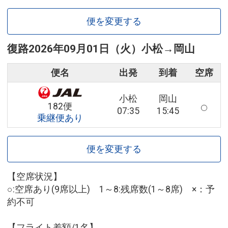
便を変更する
復路
2026年09月01日（火）
小松
→
岡山
便名
出発
到着
空席
小松
岡山
182便
07:35
15:45
乗継便あり
便を変更する
【空席状況】
○:空席あり(9席以上) 1～8:残席数(1～8席) ×：予
約不可
【フライト差額/1名】