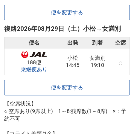
便を変更する
復路
2026年08月29日（土）
小松
→
女満別
便名
出発
到着
空席
小松
女満別
188便
14:45
19:10
乗継便あり
便を変更する
【空席状況】
○:空席あり(9席以上) 1～8:残席数(1～8席) ×：予
約不可
【フライト差額/1名】