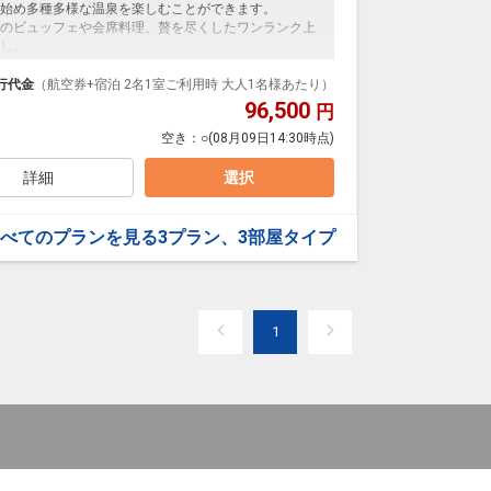
から大人まで大満足間違いなし！ライブ感あふれる渾
始め多種多様な温泉を楽しむことができます。
のビュッフェや会席料理、贅を尽くしたワンランク上
し。
虹」
呂もあり、贅沢な時間をお過ごしいただけます。
。
行代金
（航空券+宿泊 2名1室ご利用時 大人1名様あたり）
96,500
円
空き：
○
(08月09日14:30時点)
ングの朝食。目の前で焼くだし巻き卵や既製品を一切
ンチトーストや石窯ピザトーストなど、様々な味覚を
詳細
選択
虹」
べてのプランを見る
3プラン、3部屋タイプ
～をメインとしたオープンキッチンで調理する、作り立て
から大人まで大満足間違いなし！ライブ感あふれる渾
1
虹」