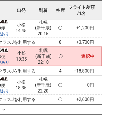
14:45
19:15
便あり
フライト差額
出発
到着
空席
/1名
クラスJを利用する
+7,800円
4
札幌
小松
(新千歳)
+1,200円
8便
14:45
20:15
便あり
クラスJを利用する
+3,700円
8
札幌
小松
(新千歳)
選択中
0便
18:35
22:10
便あり
クラスJを利用する
+18,800円
4
札幌
小松
(新千歳)
+0円
0便
18:35
22:20
便あり
クラスJを利用する
+2,600円
る