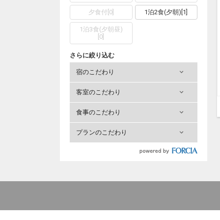
夕食付
[
0
]
1泊2食(夕朝)
[
1
]
1泊3食(夕朝昼)
[
0
]
さらに絞り込む
宿のこだわり
客室のこだわり
食事のこだわり
プランのこだわり