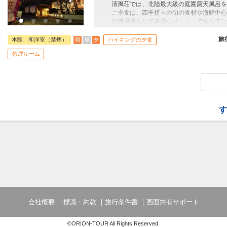
の料理を堪能いただけます。小さなお子様
清風荘では、北陸最大級の庭園露天風呂を
身の一皿をお届けします。
ご夕食は、四季折々の旬の食材や海鮮中心
時間 18:00～20:30(19:00最終入場)
の特撰懐石など多彩なメニューでおもてな
会場 御苑1階 ビュッフェレストラン「
ハイクラスの特別室には客室専用の露天風
清風荘で、心も身体も癒されるひとときを
旅
朝
昼
夕
本陣 和洋室（禁煙）
バイキングの夕食
禁煙ルーム
●朝食●
季節の食材を丁寧に調理した贅沢なバイキ
使用しない手作りのおばんざい。鉄板フレ
取り揃えた朝食をご用意しております。
時間 7:00～9:00(最終受付8:30)
会場 御苑1階 ビュッフェレストラン「
す
●夕食●
バイキングの夕食は石窯～窯GRANDE
の料理を堪能いただけます。小さなお子様
身の一皿をお届けします。
時間 18:00～20:30(19:00最終入場)
会場 御苑1階 ビュッフェレストラン「
会社概要
標識・約款
旅行条件書
画面共有サポート
©ORION-TOUR All Rights Reserved.