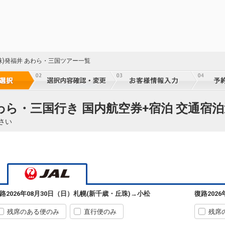
乗継
18
乗継
珠)発福井 あわら・三国ツアー一覧
18
乗継
わら・三国行き 国内航空券+宿泊 交通宿
さい
18
乗継
18
乗継
路
2026年08月30日（日）
札幌(新千歳・丘珠)
→
小松
復路
202
残席のある便のみ
直行便のみ
残席
18