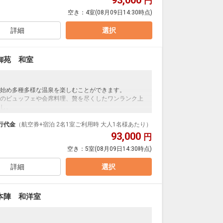
93,000
円
空き：
4室
(08月09日14:30時点)
ングの朝食。目の前で焼くだし巻き卵や既製品を一切
ンチトーストや石窯ピザトーストなど、様々な味覚を
詳細
選択
虹」
御苑 和室
～をメインとしたオープンキッチンで調理する、作り立ての
ら大人まで大満足間違いなし！ライブ感あふれる渾身
始め多種多様な温泉を楽しむことができます。
のビュッフェや会席料理、贅を尽くしたワンランク上
し。
虹」
呂もあり、贅沢な時間をお過ごしいただけます。
。
行代金
（航空券+宿泊 2名1室ご利用時 大人1名様あたり）
93,000
円
空き：
5室
(08月09日14:30時点)
ングの朝食。目の前で焼くだし巻き卵や既製品を一切
ンチトーストや石窯ピザトーストなど、様々な味覚を
詳細
選択
虹」
本陣 和洋室
～をメインとしたオープンキッチンで調理する、作り立て