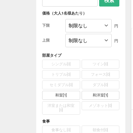
検索
価格（大人1名様あたり）
下限
円
上限
円
部屋タイプ
シングル
[
0
]
ツイン
[
0
]
トリプル
[
0
]
フォース
[
0
]
セミダブル
[
0
]
ダブル
[
0
]
和室
[
1
]
和洋室
[
1
]
洋室または和室
メゾネット
[
0
]
[
0
]
食事
食事なし
[
0
]
朝食付
[
0
]