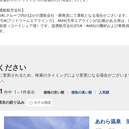
(新千歳)
7
+34,100円
512便
17:55
14:05
乗継便あり
運航航空会社】
JALグループ内のほかの運航会社・乗務員にて運航となる場合がございます
クラスJを利用する
― 円
FDA(フジドリームエアラインズ)、AMX(天草エアライン)の記載がある便は、提
札幌
航便（コードシェア便）です。提携航空会社(FDA・AMX)の機材および乗
小松
(新千歳)
2
+31,400円
512便
す。
20:00
14:05
乗継便あり
クラスJを利用する
― 円
札幌
小松
(新千歳)
― 円
514便
20:00
15:15
乗継便あり
ください
クラスJを利用する
― 円
に更新されるため、検索のタイミングにより変更になる場合がございま
札幌
小松
い。
(新千歳)
― 円
516便
20:00
16:00
乗継便あり
1
件中
1～1件表示
価格の安い順
価格の高い順
人気順
クラスJを利用する
― 円
札幌
現在の絞り込み
ホテル指定
小松
(新千歳)
― 円
516便
21:40
16:00
乗継便あり
クラスJを利用する
― 円
あわら温泉 
札幌