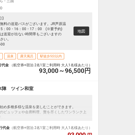
ら・三国
00
03
無料の送迎バスがございます。JR芦原温
5：00・16：00・17：00 (※要予約)
地図
は送迎が出ない時間帯もございますの
さい。
500
場
温泉
露天風呂
駅徒歩5分以内
行代金
（航空券+宿泊 2名1室ご利用時 大人1名様あたり）
93,000～96,500
円
本陣 ツイン和室
始め多種多様な温泉を楽しむことができます。
のビュッフェや会席料理、贅を尽くしたワンランク上
し。
呂もあり、贅沢な時間をお過ごしいただけます。
。
行代金
（航空券+宿泊 2名1室ご利用時 大人1名様あたり）