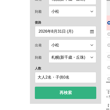
到着
復路
出発
到着
人数
再検索
【
○
【
現