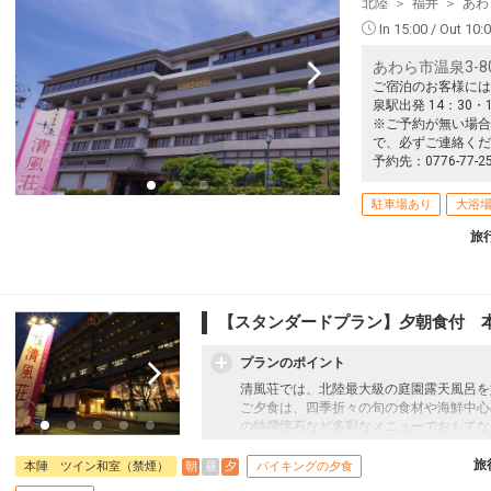
北陸
福井
あわ
小松
(新千歳)
+29,100円
518便
21:40
In 15:00 / Out 10:
17:00
乗継便あり
あわら市温泉3-8
クラスJを利用する
― 円
ご宿泊のお客様には
札幌
泉駅出発 14：30・1
小松
(新千歳)
+29,100円
520便
※ご予約が無い場合
21:40
17:15
乗継便あり
で、必ずご連絡くだ
予約先：0776-77-2
クラスJを利用する
― 円
札幌
駐車場あり
大浴
小松
(新千歳)
― 円
522便
21:40
17:55
旅
乗継便あり
クラスJを利用する
― 円
【スタンダードプラン】夕朝食付 
プランのポイント
清風荘では、北陸最大級の庭園露天風呂を
ご夕食は、四季折々の旬の食材や海鮮中心
の特撰懐石など多彩なメニューでおもてな
ハイクラスの特別室には客室専用の露天風
清風荘で、心も身体も癒されるひとときを
旅
朝
昼
夕
本陣 ツイン和室（禁煙）
バイキングの夕食