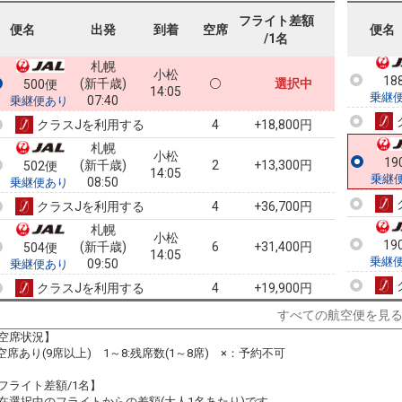
乗継
フライト差額
便名
出発
到着
空席
便名
/1名
札幌
小松
18
(新千歳)
選択中
500便
14:05
乗継
07:40
乗継便あり
クラスJを利用する
+18,800円
4
札幌
小松
19
(新千歳)
2
+13,300円
502便
14:05
乗継
08:50
乗継便あり
クラスJを利用する
+36,700円
4
札幌
小松
19
(新千歳)
6
+31,400円
504便
14:05
乗継
09:50
乗継便あり
クラスJを利用する
+19,900円
4
札幌
すべての航空便を見
小松
(新千歳)
5
+30,300円
510便
17:55
空席状況】
12:50
乗継便あり
:空席あり(9席以上) 1～8:残席数(1～8席) ×：予約不可
クラスJを利用する
― 円
フライト差額/1名】
札幌
小松
在選択中のフライトからの差額(大人1名あたり)です。