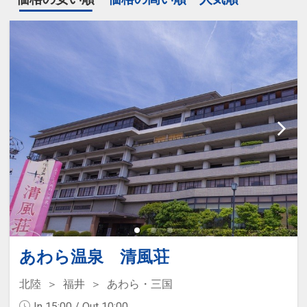
あわら温泉 清風荘
北陸
福井
あわら・三国
In 15:00 / Out 10:00