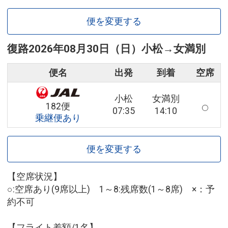
便を変更する
復路
2026年08月30日（日）
小松
→
女満別
便名
出発
到着
空席
小松
女満別
182便
07:35
14:10
乗継便あり
便を変更する
【空席状況】
○:空席あり(9席以上) 1～8:残席数(1～8席) ×：予
約不可
【フライト差額/1名】