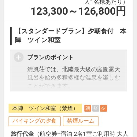
人1名様あたり）
123,300～126,800
円
【スタンダードプラン】夕朝食付 本
陣 ツイン和室
プランのポイント
清風荘では、北陸最大級の庭園露天
風呂を始め多種多様な温泉を楽しむ
ことができます。
ご夕食は、四季折々の旬の食材や海
鮮中心のビュッフェや会席料理、贅
本陣 ツイン和室（禁煙）
朝
昼
夕
を尽くしたワンランク上の特撰懐石
など多彩なメニューでおもてなし。
バイキングの夕食
禁煙ルーム
ハイクラスの特別室には客室専用の
旅行代金
（航空券+宿泊 2名1室ご利用時 大人
露天風呂もあり、贅沢な時間をお過