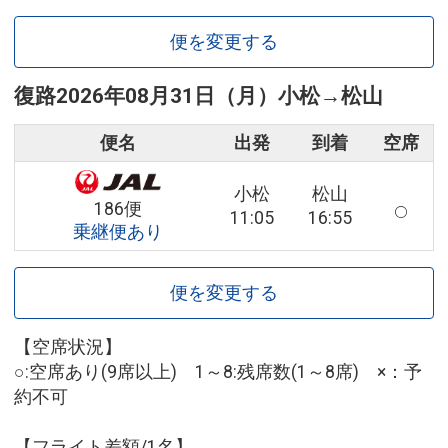
便を変更する
復路
2026年08月31日（月）
小松
→
松山
便名
出発
到着
空席
小松
松山
186便
11:05
16:55
乗継便あり
便を変更する
【空席状況】
○:空席あり(9席以上) 1～8:残席数(1～8席) ×：予
約不可
【フライト差額/1名】