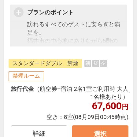
プランのポイント
訪れるすべてのゲストに安らぎと満
足を。
福井市の中心地にありながら5階の
空中庭園や、隣接する公園など豊か
な緑を感じることが出来るロケーシ
スタンダードダブル 禁煙
朝
昼
夕
ョン。
ビジネスの拠点や歴史散策・グルメ
禁煙ルーム
巡りに最適。
旅行代金
（航空券+宿泊 2名1室ご利用時 大人
1名様あたり）
67,600
円
空き：
8室
(08月09日00:45時点)
詳細
選択