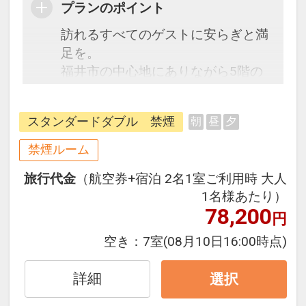
プランのポイント
訪れるすべてのゲストに安らぎと満
足を。
福井市の中心地にありながら5階の
空中庭園や、隣接する公園など豊か
な緑を感じることが出来るロケーシ
スタンダードダブル 禁煙
朝
昼
夕
ョン。
ビジネスの拠点や歴史散策・グルメ
禁煙ルーム
巡りに最適。
旅行代金
（航空券+宿泊 2名1室ご利用時 大人
1名様あたり）
78,200
円
空き：
7室
(08月10日16:00時点)
詳細
選択