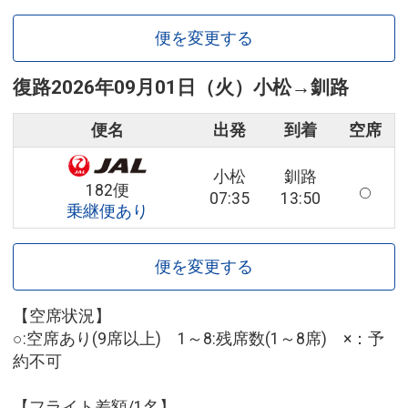
便を変更する
復路
2026年09月01日（火）
小松
→
釧路
便名
出発
到着
空席
小松
釧路
182便
07:35
13:50
乗継便あり
便を変更する
【空席状況】
○:空席あり(9席以上) 1～8:残席数(1～8席) ×：予
約不可
【フライト差額/1名】