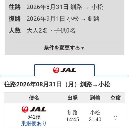
往路
2026年8月31日 釧路 → 小松
復路
2026年9月1日 小松 → 釧路
人数
大人2名・子供0名
条件を変更する▼
往路
2026年08月31日（月）
釧路
→
小松
便名
出発
到着
空席
釧路
小松
542便
14:45
21:40
乗継便あり