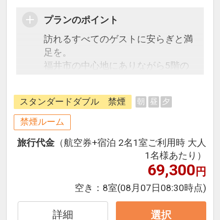
プランのポイント
訪れるすべてのゲストに安らぎと満
足を。
福井市の中心地にありながら5階の
空中庭園や、隣接する公園など豊か
な緑を感じることが出来るロケーシ
スタンダードダブル 禁煙
朝
昼
夕
ョン。
ビジネスの拠点や歴史散策・グルメ
禁煙ルーム
巡りに最適。
旅行代金
（航空券+宿泊 2名1室ご利用時 大人
1名様あたり）
69,300
円
空き：
8室
(08月07日08:30時点)
詳細
選択