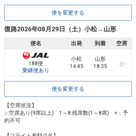
便を変更する
復路
2026年08月29日（土）
小松
→
山形
便名
出発
到着
空席
小松
山形
188便
14:45
18:35
乗継便あり
便を変更する
【空席状況】
○:空席あり(9席以上) 1～8:残席数(1～8席) ×：予
約不可
【フライト差額/1名】