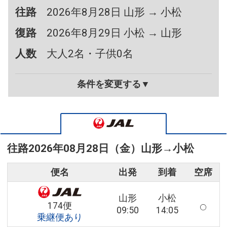
往路
2026年8月28日 山形 → 小松
復路
2026年8月29日 小松 → 山形
人数
大人2名・子供0名
条件を変更する▼
往路
2026年08月28日（金）
山形
→
小松
便名
出発
到着
空席
山形
小松
174便
09:50
14:05
乗継便あり