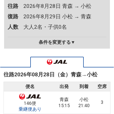
往路
2026年8月28日 青森 → 小松
復路
2026年8月29日 小松 → 青森
人数
大人2名・子供0名
条件を変更する▼
往路
2026年08月28日（金）
青森
→
小松
便名
出発
到着
空席
青森
小松
3
146便
15:15
21:40
乗継便あり