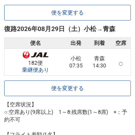
便を変更する
復路
2026年08月29日（土）
小松
→
青森
便名
出発
到着
空席
小松
青森
182便
07:35
14:30
乗継便あり
便を変更する
【空席状況】
○:空席あり(9席以上) 1～8:残席数(1～8席) ×：予
約不可
【フライト差額/1名】