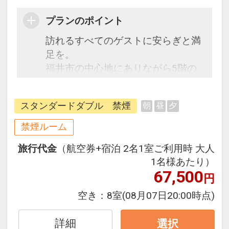
プランのポイント
訪れるすべてのゲストに安らぎと満
足を。
福井市の中心地にありながら5階の
空中庭園や、隣接する公園など豊か
な緑を感じることが出来るロケーシ
スタンダードダブル 禁煙
朝
昼
夕
ョン。
ビジネスの拠点や歴史散策・グルメ
禁煙ルーム
巡りに最適。
旅行代金
（航空券+宿泊 2名1室ご利用時 大人
1名様あたり）
67,500
円
空き：
8室
(08月07日20:00時点)
詳細
選択