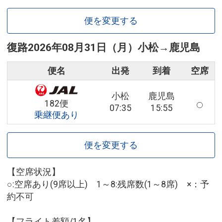
便を変更する
復路
2026年08月31日（月）
小松
→
鹿児島
便名
出発
到着
空席
小松
鹿児島
182便
07:35
15:55
乗継便あり
便を変更する
【空席状況】
○:空席あり(9席以上) 1～8:残席数(1～8席) ×：予
約不可
【フライト差額/1名】