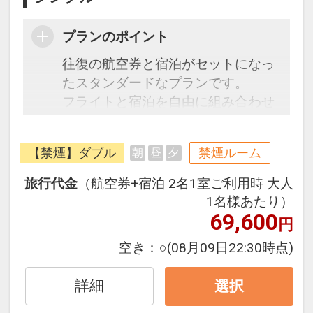
プランのポイント
往復の航空券と宿泊がセットになっ
たスタンダードなプランです。
フライトと宿泊を自由に組み合わせ
できるダイナミックパッケージだか
ら、一都市滞在はもちろん周遊旅行
【禁煙】ダブル
禁煙ルーム
朝
昼
夕
にも最適！
旅行期間中の1泊だけの宿泊や延
旅行代金
（航空券+宿泊 2名1室ご利用時 大人
泊・飛び泊なども自由自在です。
1名様あたり）
フライトは、安心のJAL（または
69,600
円
JALグループ）確約！フライトマイ
空き：
○
(08月09日22:30時点)
ル50%貯まります。
オプションでレンタカーや現地交
詳細
選択
通・体験プランなどの追加（同時予
約）が可能なプランもございます。