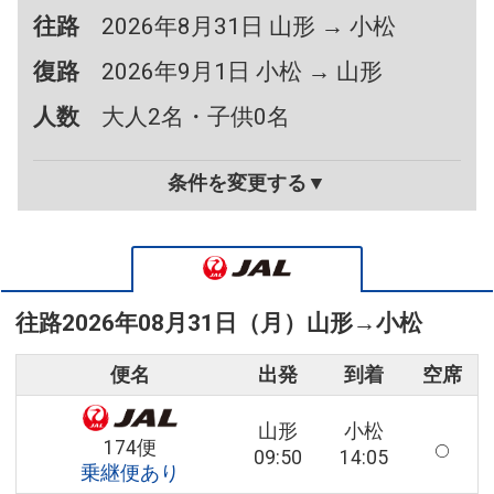
往路
2026年8月31日 山形 → 小松
復路
2026年9月1日 小松 → 山形
人数
大人2名・子供0名
条件を変更する▼
往路
2026年08月31日（月）
山形
→
小松
便名
出発
到着
空席
山形
小松
174便
09:50
14:05
乗継便あり