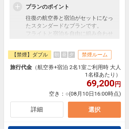
プランのポイント
往復の航空券と宿泊がセットになっ
たスタンダードなプランです。
フライトと宿泊を自由に組み合わせ
できるダイナミックパッケージだか
ら、一都市滞在はもちろん周遊旅行
【禁煙】ダブル
禁煙ルーム
朝
昼
夕
にも最適！
旅行期間中の1泊だけの宿泊や延
旅行代金
（航空券+宿泊 2名1室ご利用時 大人
泊・飛び泊なども自由自在です。
1名様あたり）
フライトは、安心のJAL（または
69,200
円
JALグループ）確約！フライトマイ
空き：
○
(08月10日16:00時点)
ル50%貯まります。
オプションでレンタカーや現地交
詳細
選択
通・体験プランなどの追加（同時予
約）が可能なプランもございます。