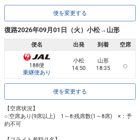
便を変更する
復路
2026年09月01日（火）
小松
→
山形
便名
出発
到着
空席
小松
山形
188便
14:50
18:35
乗継便あり
便を変更する
【空席状況】
○:空席あり(9席以上) 1～8:残席数(1～8席) ×：予
約不可
【フライト差額/1名】