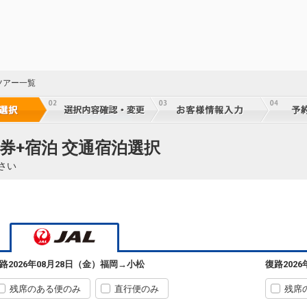
乗継
18
乗継
ツアー一覧
18
乗継
券+宿泊 交通宿泊選択
さい
18
乗継
18
乗継
路
2026年08月28日（金）
福岡
→
小松
復路
202
残席のある便のみ
直行便のみ
残席
18