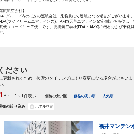
2
+26,800円
314便
12:45
17:55
乗継便あり
運航航空会社】
JALグループ内のほかの運航会社・乗務員にて運航となる場合がございます
クラスJを利用する
― 円
FDA(フジドリームエアラインズ)、AMX(天草エアライン)の記載がある便は、提
航便（コードシェア便）です。提携航空会社(FDA・AMX)の機材および乗
福岡
小松
2
+29,100円
316便
す。
14:00
17:55
乗継便あり
クラスJを利用する
― 円
福岡
小松
+17,800円
318便
14:40
20:00
乗継便あり
ください
クラスJを利用する
+34,100円
5
に更新されるため、検索のタイミングにより変更になる場合がございま
福岡
小松
い。
+26,800円
320便
15:50
21:40
乗継便あり
1
件中
1～1件表示
価格の安い順
価格の高い順
人気順
クラスJを利用する
― 円
現在の絞り込み
ホテル指定
福岡
小松
+17,800円
320便
15:50
20:00
乗継便あり
クラスJを利用する
+34,100円
福井マンテン
5