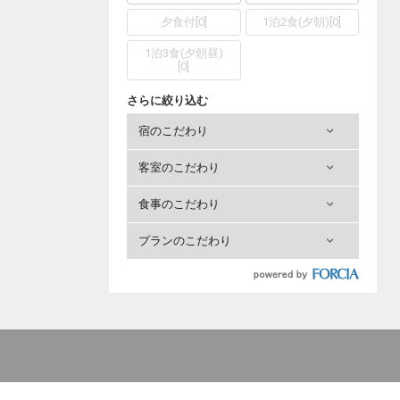
夕食付
[
0
]
1泊2食(夕朝)
[
0
]
1泊3食(夕朝昼)
[
0
]
さらに絞り込む
宿のこだわり
客室のこだわり
食事のこだわり
プランのこだわり