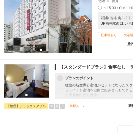
北陸
福井
福岡
小松
+26,800円
322便
16:35
21:40
In 15:00 / Out 11:
乗継便あり
福井市中央1-11-
クラスJを利用する
― 円
JR福井駅西口より
福岡
小松
+26,800円
324便
17:00
21:40
駐車場あり
大浴
乗継便あり
旅
クラスJを利用する
― 円
福岡
小松
+26,800円
326便
18:10
21:40
乗継便あり
【スタンダードプラン】食事なし 
クラスJを利用する
― 円
プランのポイント
往復の航空券と宿泊がセットになったスタ
フライトと宿泊を自由に組み合わせできる
ん周遊旅行にも最適！
旅行期間中の1泊だけの宿泊や延泊・飛び
フライトは、安心のJAL（またはJALグ
旅
朝
昼
夕
【禁煙】デラックスダブル
禁煙ルーム
オプションでレンタカーや現地交通・体験
います。