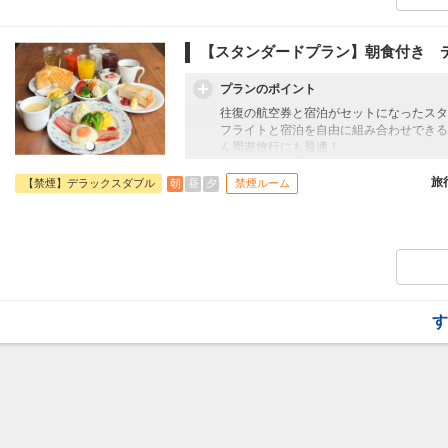
【スタンダードプラン】朝食付き 
プランのポイント
往復の航空券と宿泊がセットになったスタ
フライトと宿泊を自由に組み合わせできる
ん周遊旅行にも最適！
旅行期間中の1泊だけの宿泊や延泊・飛び
フライトは、安心のJAL（またはJALグ
旅
朝
昼
夕
【禁煙】デラックスダブル
禁煙ルーム
オプションでレンタカーや現地交通・体験
います。
す