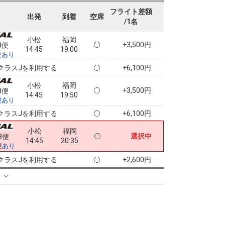
11:05
17:10
便あり
フライト差額
出発
到着
空席
/1名
クラスJを利用する
+6,100円
7
小松
福岡
+3,500円
8便
14:45
19:00
便あり
クラスJを利用する
+6,100円
小松
福岡
+3,500円
8便
14:45
19:50
便あり
クラスJを利用する
+6,100円
小松
福岡
選択中
8便
14:45
20:35
便あり
クラスJを利用する
+2,600円
る