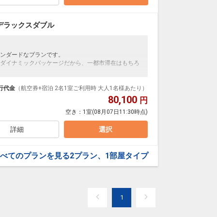
デラックスダブル
ンダードなプランです。
ダイナミックパッケージだから、一都市滞在はもちろ
泊なども自由自在です。
ループ）確約！フライトマイル50%貯まります。
行代金
（航空券+宿泊 2名1室ご利用時 大人1名様あたり）
プランなどの追加（同時予約）が可能なプランもござ
80,100
円
空き：
1室
(08月07日11:30時点)
詳細
選択
べてのプランを見る
2プラン、1部屋タイプ
1