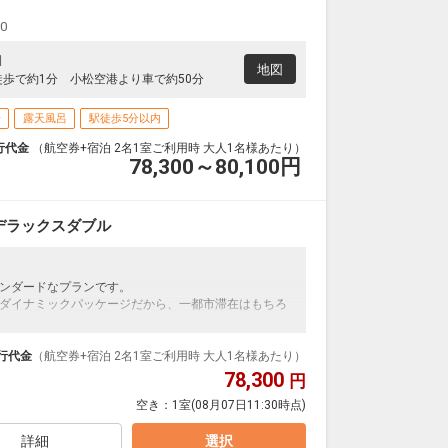
00
1
地図
徒歩で約1分 小松空港より車で約50分
場
露天風呂
駅徒歩5分以内
行代金
（航空券+宿泊 2名1室ご利用時 大人1名様あたり）
78,300～80,100
円
デラックスダブル
ンダードなプランです。
ダイナミックパッケージだから、一都市滞在はもちろ
泊なども自由自在です。
ループ）確約！フライトマイル50%貯まります。
行代金
（航空券+宿泊 2名1室ご利用時 大人1名様あたり）
プランなどの追加（同時予約）が可能なプランもござ
78,300
円
空き：
1室
(08月07日11:30時点)
詳細
選択