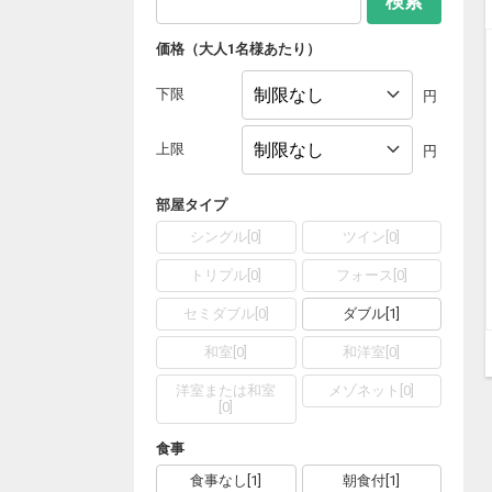
検索
価格（大人1名様あたり）
下限
円
上限
円
部屋タイプ
シングル
[
0
]
ツイン
[
0
]
トリプル
[
0
]
フォース
[
0
]
セミダブル
[
0
]
ダブル
[
1
]
和室
[
0
]
和洋室
[
0
]
洋室または和室
メゾネット
[
0
]
[
0
]
食事
食事なし
[
1
]
朝食付
[
1
]