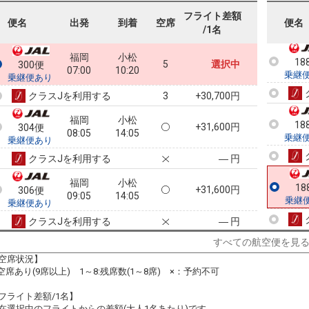
乗継
フライト差額
便名
出発
到着
空席
便名
/1名
福岡
小松
18
5
選択中
300便
07:00
10:20
乗継
乗継便あり
クラスJを利用する
+30,700円
3
福岡
小松
18
+31,600円
304便
08:05
14:05
乗継
乗継便あり
クラスJを利用する
― 円
福岡
小松
18
+31,600円
306便
09:05
14:05
乗継
乗継便あり
クラスJを利用する
― 円
すべての航空便を見
福岡
小松
+31,600円
308便
10:00
14:05
空席状況】
乗継便あり
:空席あり(9席以上) 1～8:残席数(1～8席) ×：予約不可
クラスJを利用する
― 円
フライト差額/1名】
福岡
小松
在選択中のフライトからの差額(大人1名あたり)です。