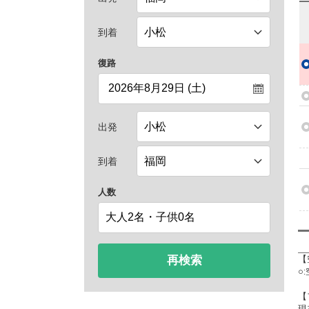
到着
復路
出発
到着
人数
再検索
【
○
【
現