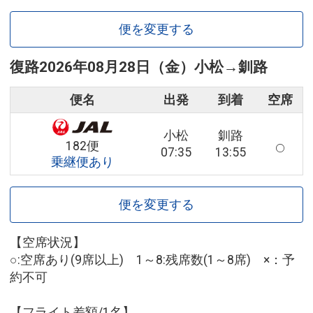
便を変更する
復路
2026年08月28日（金）
小松
→
釧路
便名
出発
到着
空席
小松
釧路
182便
07:35
13:55
乗継便あり
便を変更する
【空席状況】
○:空席あり(9席以上) 1～8:残席数(1～8席) ×：予
約不可
【フライト差額/1名】