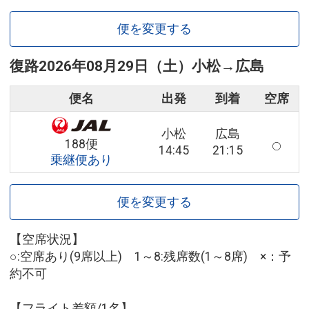
便を変更する
復路
2026年08月29日（土）
小松
→
広島
便名
出発
到着
空席
小松
広島
188便
14:45
21:15
乗継便あり
便を変更する
【空席状況】
○:空席あり(9席以上) 1～8:残席数(1～8席) ×：予
約不可
【フライト差額/1名】