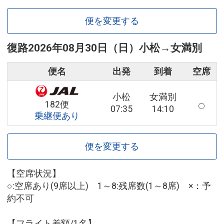
便を変更する
復路
2026年08月30日（日）
小松
→
女満別
便名
出発
到着
空席
小松
女満別
182便
07:35
14:10
乗継便あり
便を変更する
【空席状況】
○:空席あり(9席以上) 1～8:残席数(1～8席) ×：予
約不可
【フライト差額/1名】