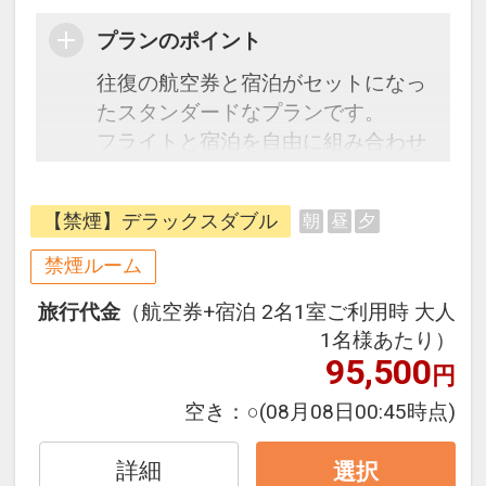
プランのポイント
往復の航空券と宿泊がセットになっ
たスタンダードなプランです。
フライトと宿泊を自由に組み合わせ
できるダイナミックパッケージだか
ら、一都市滞在はもちろん周遊旅行
【禁煙】デラックスダブル
朝
昼
夕
にも最適！
旅行期間中の1泊だけの宿泊や延
禁煙ルーム
泊・飛び泊なども自由自在です。
旅行代金
（航空券+宿泊 2名1室ご利用時 大人
フライトは、安心のJAL（または
1名様あたり）
JALグループ）確約！フライトマイ
95,500
円
ル50%貯まります。
オプションでレンタカーや現地交
空き：
○
(08月08日00:45時点)
通・体験プランなどの追加（同時予
約）が可能なプランもございます。
詳細
選択