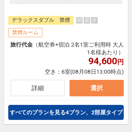
空中庭園や、隣接する公園など豊か
な緑を感じることが出来るロケーシ
デラックスダブル 禁煙
朝
昼
夕
ョン。
ビジネスの拠点や歴史散策・グルメ
禁煙ルーム
巡りに最適。
旅行代金
（航空券+宿泊 2名1室ご利用時 大人
1名様あたり）
94,600
円
空き：
6室
(08月08日13:00時点)
詳細
選択
すべてのプランを見る
4プラン、2部屋タイプ