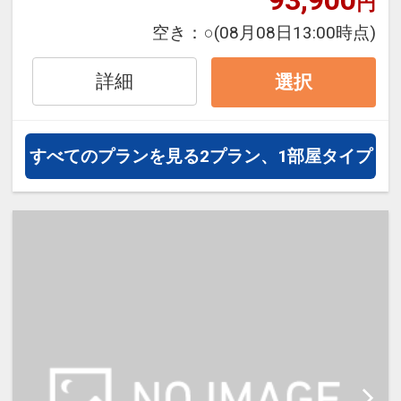
円
ル50%貯まります。
オプションでレンタカーや現地交
空き：
○
(08月08日13:00時点)
通・体験プランなどの追加（同時予
約）が可能なプランもございます。
詳細
選択
すべてのプランを見る
2プラン、1部屋タイプ