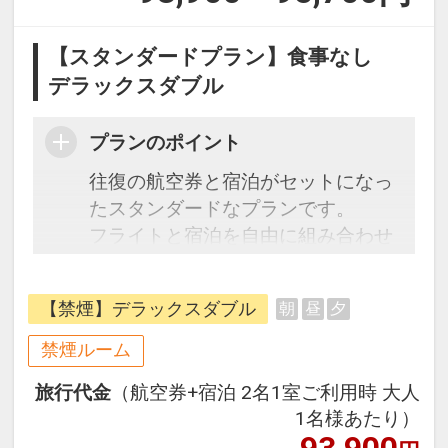
【スタンダードプラン】食事なし
デラックスダブル
プランのポイント
往復の航空券と宿泊がセットになっ
たスタンダードなプランです。
フライトと宿泊を自由に組み合わせ
できるダイナミックパッケージだか
ら、一都市滞在はもちろん周遊旅行
【禁煙】デラックスダブル
朝
昼
夕
にも最適！
旅行期間中の1泊だけの宿泊や延
禁煙ルーム
泊・飛び泊なども自由自在です。
旅行代金
（航空券+宿泊 2名1室ご利用時 大人
フライトは、安心のJAL（または
1名様あたり）
JALグループ）確約！フライトマイ
93,900