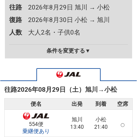
往路
2026年8月29日 旭川 → 小松
復路
2026年8月30日 小松 → 旭川
人数
大人2名・子供0名
条件を変更する▼
往路
2026年08月29日（土）
旭川
→
小松
便名
出発
到着
空席
旭川
小松
554便
13:40
21:40
乗継便あり