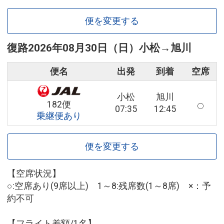
便を変更する
復路
2026年08月30日（日）
小松
→
旭川
便名
出発
到着
空席
小松
旭川
182便
07:35
12:45
乗継便あり
便を変更する
【空席状況】
○:空席あり(9席以上) 1～8:残席数(1～8席) ×：予
約不可
【フライト差額/1名】