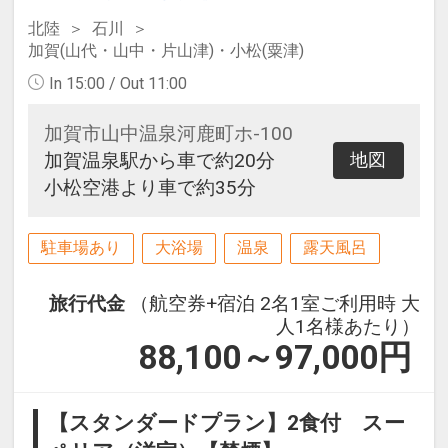
北陸
石川
加賀(山代・山中・片山津)・小松(粟津)
In 15:00 / Out 11:00
加賀市山中温泉河鹿町ホ-100
加賀温泉駅から車で約20分
地図
小松空港より車で約35分
駐車場あり
大浴場
温泉
露天風呂
旅行代金
（航空券+宿泊 2名1室ご利用時 大
人1名様あたり）
88,100～97,000
円
【スタンダードプラン】2食付 スー