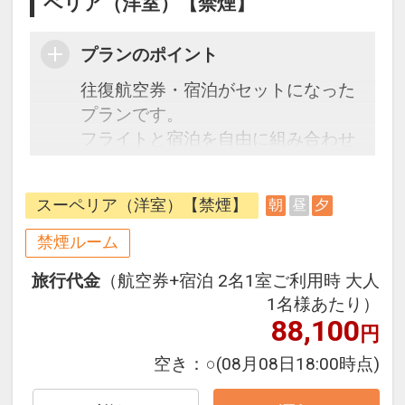
ペリア（洋室）【禁煙】
プランのポイント
往復航空券・宿泊がセットになった
プランです。
フライトと宿泊を自由に組み合わせ
できるダイナミックパッケージだか
ら、一都市滞在はもちろん周遊旅行
スーペリア（洋室）【禁煙】
朝
昼
夕
にも最適！
旅行期間中の1泊だけの宿泊や延
禁煙ルーム
泊・飛び泊なども自由自在です。
旅行代金
（航空券+宿泊 2名1室ご利用時 大人
フライトは、安心のJAL（または
1名様あたり）
JALグループ）確約！フライトマイ
88,100
円
ル50%貯まります。
オプションでレンタカーや現地交
空き：
○
(08月08日18:00時点)
通・体験プランなどの追加（同時予