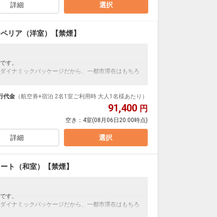
詳細
選択
ーペリア（洋室）【禁煙】
です。
ダイナミックパッケージだから、一都市滞在はもちろ
泊なども自由自在です。
ループ）確約！フライトマイル50%貯まります。
行代金
（航空券+宿泊 2名1室ご利用時 大人1名様あたり）
プランなどの追加（同時予約）が可能なプランもござ
91,400
円
空き：
4室
(08月06日20:00時点)
詳細
選択
イート（和室）【禁煙】
です。
ダイナミックパッケージだから、一都市滞在はもちろ