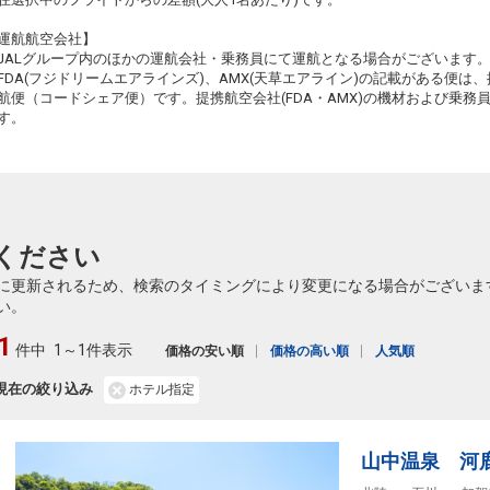
3
+2,300円
694便
13:50
20:00
乗継便あり
運航航空会社】
クラスJを利用する
+28,000円
3
JALグループ内のほかの運航会社・乗務員にて運航となる場合がございます
FDA(フジドリームエアラインズ)、AMX(天草エアライン)の記載がある便は、提
宮崎
小松
航便（コードシェア便）です。提携航空会社(FDA・AMX)の機材および乗
8
+0円
694便
13:50
21:40
す。
乗継便あり
クラスJを利用する
+2,600円
3
宮崎
小松
3
+11,300円
696便
16:30
20:00
乗継便あり
ください
クラスJを利用する
― 円
に更新されるため、検索のタイミングにより変更になる場合がございま
宮崎
小松
い。
6
+4,500円
696便
16:30
21:40
乗継便あり
1
件中
1～1件表示
価格の安い順
価格の高い順
人気順
クラスJを利用する
+25,700円
4
現在の絞り込み
ホテル指定
山中温泉 河