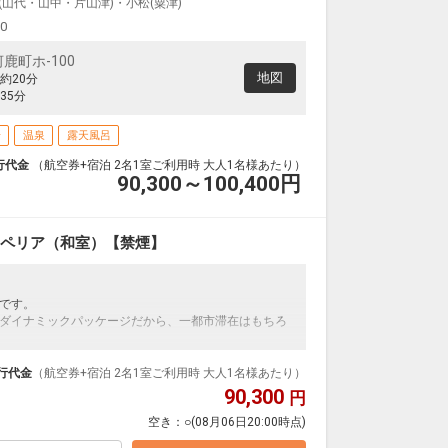
(山代・山中・片山津)・小松(粟津)
00
鹿町ホ-100
地図
約20分
35分
場
温泉
露天風呂
行代金
（航空券+宿泊 2名1室ご利用時 大人1名様あたり）
90,300～100,400
円
ーペリア（和室）【禁煙】
です。
ダイナミックパッケージだから、一都市滞在はもちろ
泊なども自由自在です。
ループ）確約！フライトマイル50%貯まります。
行代金
（航空券+宿泊 2名1室ご利用時 大人1名様あたり）
プランなどの追加（同時予約）が可能なプランもござ
90,300
円
空き：
○
(08月06日20:00時点)