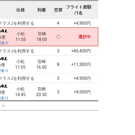
小松
宮崎
フライト差額
+6,800円
4便
出発
到着
空席
08:50
16:00
/1名
便あり
クラスJを利用する
+4,900円
4
小松
宮崎
選択中
6便
11:05
18:00
便あり
クラスJを利用する
+40,400円
3
小松
宮崎
8
+11,300円
6便
11:05
16:00
便あり
クラスJを利用する
+4,900円
3
小松
宮崎
3
+4,500円
8便
14:45
20:30
便あり
クラスJを利用する
+25,700円
る
3