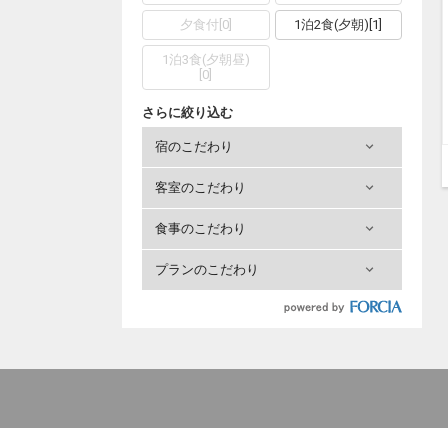
夕食付
[
0
]
1泊2食(夕朝)
[
1
]
1泊3食(夕朝昼)
[
0
]
さらに絞り込む
宿のこだわり
客室のこだわり
食事のこだわり
プランのこだわり