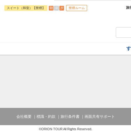
旅行期間中の1泊だけの宿泊や延泊・飛び
フライトは、安心のJAL（またはJALグ
旅
朝
昼
夕
スイート（和室）【禁煙】
禁煙ルーム
オプションでレンタカーや現地交通・体験
います。
す
会社概要
標識・約款
旅行条件書
画面共有サポート
©ORION-TOUR All Rights Reserved.