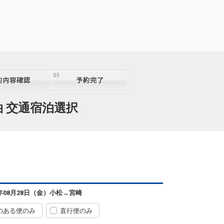
小松
宮崎
+0円
2便
07:35
11:35
便あり
クラスJを利用する
+40,500円
3
小松
宮崎
6
+0円
2便
泊 交通宿泊選択
07:35
13:15
便あり
クラスJを利用する
+11,500円
2
小松
宮崎
5
+4,500円
2便
07:35
16:00
便あり
クラスJを利用する
+2,600円
5
小松
宮崎
6年08月28日（金）
小松
→
宮崎
+2,300円
4便
08:50
13:15
便あり
のある便のみ
直行便のみ
クラスJを利用する
+28,000円
2