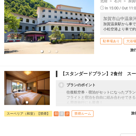
北陸
石川
加賀
In 15:00 / Out 11:
加賀市山中温泉河
加賀温泉駅から車で
小松空港より車で約
駐車場あり
大浴
旅
【スタンダードプラン】2食付 ス
プランのポイント
往復航空券・宿泊がセットになったプラン
フライトと宿泊を自由に組み合わせできる
ん周遊旅行にも最適！
旅行期間中の1泊だけの宿泊や延泊・飛び
フライトは、安心のJAL（またはJALグ
旅
朝
昼
夕
スーペリア（和室）【禁煙】
禁煙ルーム
オプションでレンタカーや現地交通・体験
います。