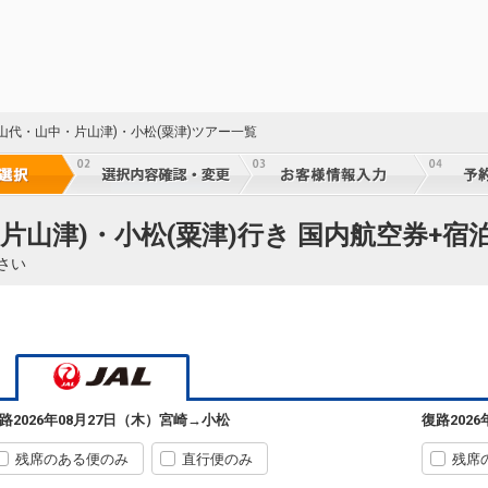
18
(山代・山中・片山津)・小松(粟津)ツアー一覧
乗継
18
片山津)・小松(粟津)行き 国内航空券+宿
乗継
さい
18
乗継
宮崎
小松
3
+4,500円
688便
07:35
14:05
乗継便あり
路
2026年08月27日（木）
宮崎
→
小松
復路
202
18
クラスJを利用する
― 円
乗継
残席のある便のみ
直行便のみ
残席
宮崎
小松
選択中