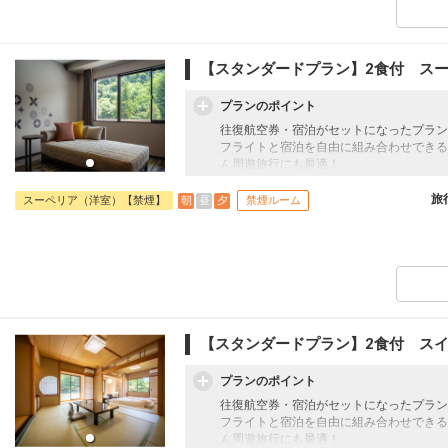
【スタンダードプラン】2食付 ス
プランのポイント
往復航空券・宿泊がセットになったプラン
フライトと宿泊を自由に組み合わせできる
ん周遊旅行にも最適！
旅行期間中の1泊だけの宿泊や延泊・飛び
フライトは、安心のJAL（またはJALグ
旅
朝
昼
夕
スーペリア（洋室）【禁煙】
禁煙ルーム
オプションでレンタカーや現地交通・体験
います。
【スタンダードプラン】2食付 ス
プランのポイント
往復航空券・宿泊がセットになったプラン
フライトと宿泊を自由に組み合わせできる
ん周遊旅行にも最適！