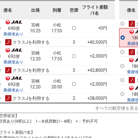
690便
10:25
14:05
乗継便あり
フライト差額
18
便名
出発
到着
空席
便名
/1名
クラスJを利用する
― 円
乗継
宮崎
小松
+0円
690便
10:25
17:55
乗継便あり
18
クラスJを利用する
+40,500円
3
乗継
宮崎
小松
+2,300円
692便
12:20
17:55
乗継便あり
18
クラスJを利用する
+42,800円
3
乗継
宮崎
小松
+2,300円
692便
12:20
20:00
乗継便あり
18
クラスJを利用する
+28,000円
2
乗継
すべての航空便を見
宮崎
小松
5
+2,300円
694便
13:50
17:55
空席状況】
乗継便あり
:空席あり(9席以上) 1～8:残席数(1～8席) ×：予約不可
クラスJを利用する
+28,000円
2
フライト差額/1名】
宮崎
小松
在選択中のフライトからの差額(大人1名あたり)です。