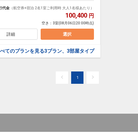
泊なども自由自在です。
ループ）確約！フライトマイル50%貯まります。
行代金
（航空券+宿泊 2名1室ご利用時 大人1名様あたり）
プランなどの追加（同時予約）が可能なプランもござ
100,400
円
空き：
3室
(08月06日20:00時点)
詳細
選択
べてのプランを見る
3プラン、3部屋タイプ
1