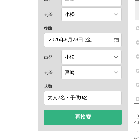
到着
復路
出発
到着
人数
再検索
【
○
【
現