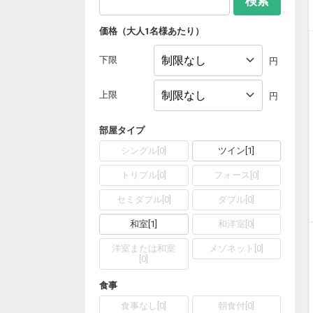
検索
価格（大人1名様あたり）
下限
円
上限
円
部屋タイプ
シングル
[
0
]
ツイン
[
1
]
トリプル
[
0
]
フォース
[
0
]
セミダブル
[
0
]
ダブル
[
0
]
和室
[
1
]
和洋室
[
0
]
洋室または和室
メゾネット
[
0
]
[
0
]
食事
食事なし
[
0
]
朝食付
[
0
]