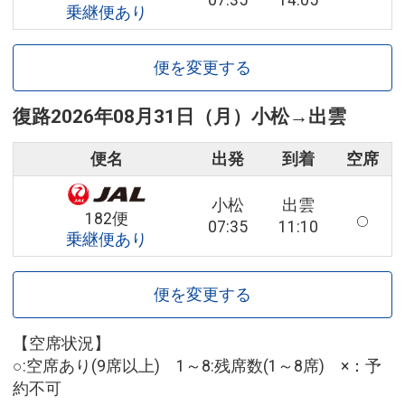
07:35
14:05
乗継便あり
便を変更する
復路
2026年08月31日（月）
小松
→
出雲
便名
出発
到着
空席
小松
出雲
182便
07:35
11:10
乗継便あり
便を変更する
【空席状況】
○:空席あり(9席以上) 1～8:残席数(1～8席) ×：予
約不可