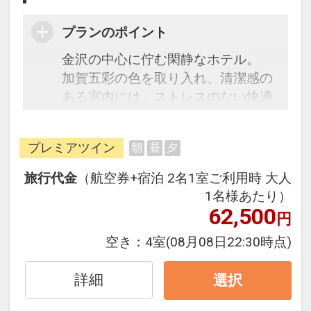
プランのポイント
金沢の中心に佇む閑静なホテル。
加賀五彩の色を取り入れ、清潔感の
ある室内には、ストレスのない快適
な室内環境と、女性目線で設えた優
しいアメニティを完備しておりま
プレミアツイン
朝
昼
夕
す。
旅行代金
（航空券+宿泊 2名1室ご利用時 大人
1名様あたり）
62,500
円
空き：
4室
(08月08日22:30時点)
詳細
選択