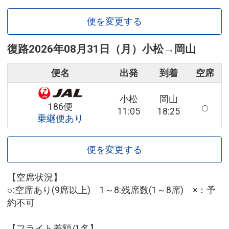
便を変更する
復路
2026年08月31日（月）
小松
→
岡山
便名
出発
到着
空席
小松
岡山
186便
11:05
18:25
乗継便あり
便を変更する
【空席状況】
○:空席あり(9席以上) 1～8:残席数(1～8席) ×：予
約不可
【フライト差額/1名】