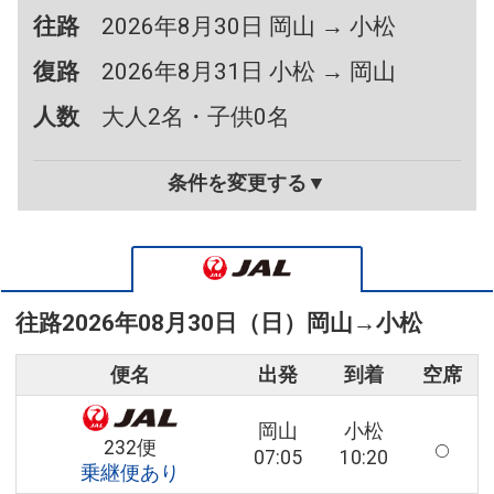
往路
2026年8月30日 岡山 → 小松
復路
2026年8月31日 小松 → 岡山
人数
大人2名・子供0名
条件を変更する▼
往路
2026年08月30日（日）
岡山
→
小松
便名
出発
到着
空席
岡山
小松
232便
07:05
10:20
乗継便あり