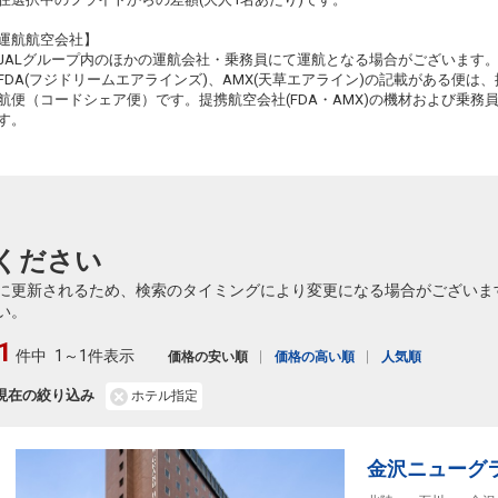
+2,300円
694便
18
13:50
20:00
乗継便あり
乗継
運航航空会社】
クラスJを利用する
― 円
JALグループ内のほかの運航会社・乗務員にて運航となる場合がございます
FDA(フジドリームエアラインズ)、AMX(天草エアライン)の記載がある便は、提
宮崎
小松
航便（コードシェア便）です。提携航空会社(FDA・AMX)の機材および乗
+0円
694便
18
13:50
21:40
す。
乗継便あり
乗継
クラスJを利用する
― 円
宮崎
小松
4
+2,300円
696便
18
16:30
20:00
乗継便あり
乗継
ください
クラスJを利用する
+28,000円
2
に更新されるため、検索のタイミングにより変更になる場合がございま
宮崎
小松
い。
4
+0円
696便
18
16:30
21:40
乗継便あり
乗継
1
件中
1～1件表示
価格の安い順
価格の高い順
人気順
クラスJを利用する
+11,500円
2
現在の絞り込み
ホテル指定
金沢ニューグ