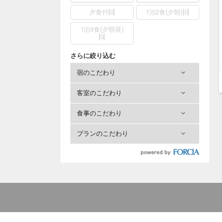
夕食付
[
0
]
1泊2食(夕朝)
[
0
]
1泊3食(夕朝昼)
[
0
]
さらに絞り込む
宿のこだわり
客室のこだわり
食事のこだわり
プランのこだわり