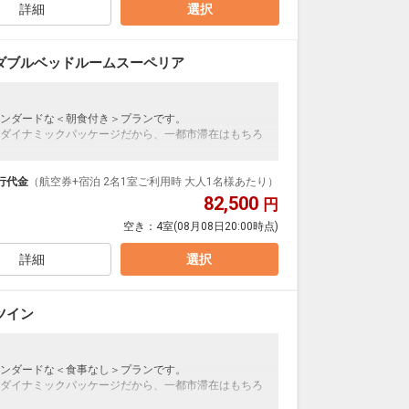
詳細
選択
ダブルベッドルームスーペリア
ンダードな＜朝食付き＞プランです。
ダイナミックパッケージだから、一都市滞在はもちろ
泊なども自由自在です。
ループ）確約！フライトマイル50%貯まります。
行代金
（航空券+宿泊 2名1室ご利用時 大人1名様あたり）
プランなどの追加（同時予約）が可能なプランもござ
82,500
円
空き：
4室
(08月08日20:00時点)
詳細
選択
ツイン
ンダードな＜食事なし＞プランです。
ダイナミックパッケージだから、一都市滞在はもちろ