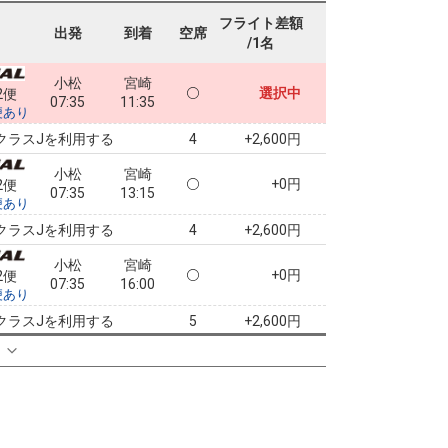
フライト差額
出発
到着
空席
/1名
小松
宮崎
選択中
2便
07:35
11:35
便あり
クラスJを利用する
+2,600円
4
小松
宮崎
+0円
2便
07:35
13:15
便あり
クラスJを利用する
+2,600円
4
小松
宮崎
+0円
2便
07:35
16:00
便あり
クラスJを利用する
+2,600円
5
る
小松
宮崎
+2,300円
4便
08:50
13:15
便あり
クラスJを利用する
+4,900円
2
小松
宮崎