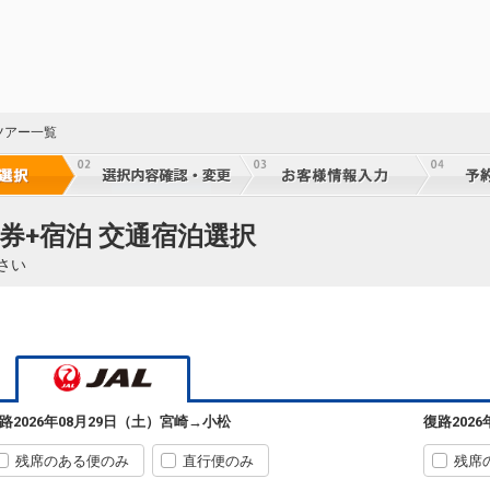
ツアー一覧
券+宿泊 交通宿泊選択
さい
宮崎
小松
6
+17,900円
688便
07:35
14:05
乗継便あり
路
2026年08月29日（土）
宮崎
→
小松
復路
202
クラスJを利用する
+40,500円
4
残席のある便のみ
直行便のみ
残席
宮崎
小松
3
選択中