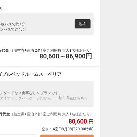
00
地図
路線バスで約7分
ンバスで約45分
行代金
（航空券+宿泊 2名1室ご利用時 大人1名様あたり）
80,600～86,900
円
ダブルベッドルームスーペリア
ンダードな＜食事なし＞プランです。
ダイナミックパッケージだから、一都市滞在はもちろ
泊なども自由自在です。
ループ）確約！フライトマイル50%貯まります。
行代金
（航空券+宿泊 2名1室ご利用時 大人1名様あたり）
プランなどの追加（同時予約）が可能なプランもござ
80,600
円
空き：
4室
(08月08日20:00時点)