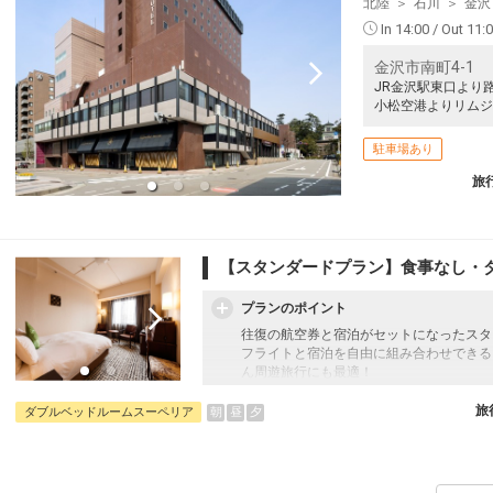
北陸
石川
金沢
In 14:00 / Out 11:
金沢市南町4-1
JR金沢駅東口より
小松空港よりリムジ
駐車場あり
旅
【スタンダードプラン】食事なし・
プランのポイント
往復の航空券と宿泊がセットになったスタ
フライトと宿泊を自由に組み合わせできる
ん周遊旅行にも最適！
旅行期間中の1泊だけの宿泊や延泊・飛び
フライトは、安心のJAL（またはJALグ
旅
朝
昼
夕
ダブルベッドルームスーペリア
オプションでレンタカーや現地交通・体験
います。