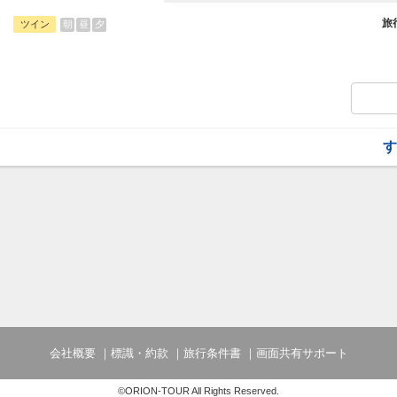
旅行期間中の1泊だけの宿泊や延泊・飛び
フライトは、安心のJAL（またはJALグ
旅
朝
昼
夕
ツイン
オプションでレンタカーや現地交通・体験
います。
す
会社概要
標識・約款
旅行条件書
画面共有サポート
©ORION-TOUR All Rights Reserved.