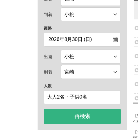
到着
復路
出発
到着
人数
再検索
【
○
【
現