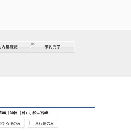
6年08月30日（日）
小松
→
宮崎
のある便のみ
直行便のみ