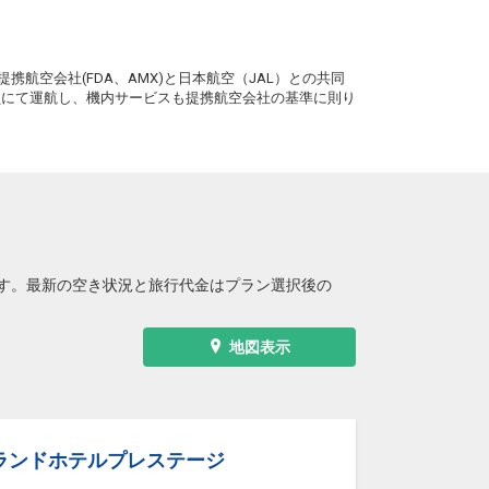
+2,300円
4便
08:50
16:00
便あり
。
クラスJを利用する
+4,900円
4
携航空会社(FDA、AMX)と日本航空（JAL）との共同
務員にて運航し、機内サービスも提携航空会社の基準に則り
小松
宮崎
+2,300円
6便
11:05
16:00
便あり
クラスJを利用する
+4,900円
2
小松
宮崎
+4,500円
6便
11:05
18:00
便あり
クラスJを利用する
+25,700円
4
す。最新の空き状況と旅行代金はプラン選択後の
小松
宮崎
+13,400円
8便
14:45
20:30
便あり
地図表示
クラスJを利用する
+25,700円
4
ランドホテルプレステージ