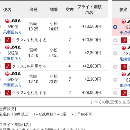
690便
10:25
17:55
乗継便あり
フライト差額
便名
出発
到着
空席
便名
/1名
クラスJを利用する
+40,500円
4
宮崎
小松
6
+13,500円
690便
18
10:25
14:05
乗継便あり
乗継
クラスJを利用する
+40,500円
2
宮崎
小松
3
+2,300円
692便
18
12:10
17:55
乗継便あり
乗継
クラスJを利用する
+42,800円
4
宮崎
小松
7
+2,300円
692便
18
12:10
20:00
乗継便あり
乗継
クラスJを利用する
+28,000円
2
すべての航空便を見
宮崎
小松
+2,300円
694便
18
13:50
17:55
空席状況】
乗継便あり
乗継
:空席あり(9席以上) 1～8:残席数(1～8席) ×：予約不可
クラスJを利用する
― 円
フライト差額/1名】
宮崎
小松
在選択中のフライトからの差額(大人1名あたり)です。