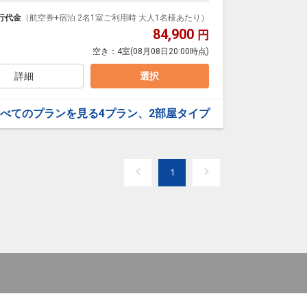
泊なども自由自在です。
ループ）確約！フライトマイル50%貯まります。
行代金
（航空券+宿泊 2名1室ご利用時 大人1名様あたり）
プランなどの追加（同時予約）が可能なプランもござ
84,900
円
空き：
4室
(08月08日20:00時点)
詳細
選択
べてのプランを見る
4プラン、2部屋タイプ
1