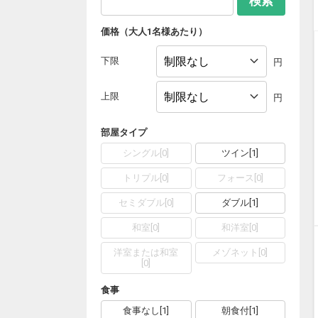
検索
価格（大人1名様あたり）
下限
円
上限
円
部屋タイプ
シングル
[
0
]
ツイン
[
1
]
トリプル
[
0
]
フォース
[
0
]
セミダブル
[
0
]
ダブル
[
1
]
和室
[
0
]
和洋室
[
0
]
洋室または和室
メゾネット
[
0
]
[
0
]
食事
食事なし
[
1
]
朝食付
[
1
]