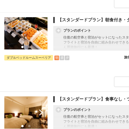
【スタンダードプラン】朝食付き・
プランのポイント
往復の航空券と宿泊がセットになったスタ
フライトと宿泊を自由に組み合わせできる
ん周遊旅行にも最適！
旅行期間中の1泊だけの宿泊や延泊・飛び
フライトは、安心のJAL（またはJALグ
旅
朝
昼
夕
ダブルベッドルームスーペリア
オプションでレンタカーや現地交通・体験
います。
【スタンダードプラン】食事なし・
プランのポイント
往復の航空券と宿泊がセットになったスタ
フライトと宿泊を自由に組み合わせできる
ん周遊旅行にも最適！