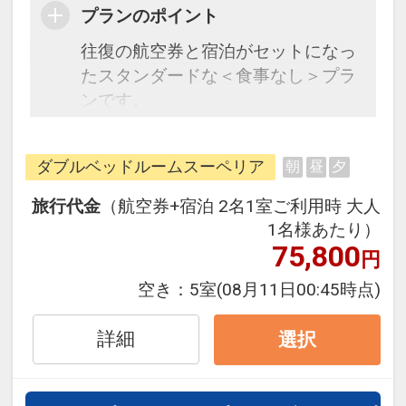
プランのポイント
往復の航空券と宿泊がセットになっ
たスタンダードな＜食事なし＞プラ
ンです。
フライトと宿泊を自由に組み合わせ
できるダイナミックパッケージだか
ダブルベッドルームスーペリア
朝
昼
夕
ら、一都市滞在はもちろん周遊旅行
にも最適！
旅行代金
（航空券+宿泊 2名1室ご利用時 大人
旅行期間中の1泊だけの宿泊や延
1名様あたり）
泊・飛び泊なども自由自在です。
75,800
円
フライトは、安心のJAL（または
空き：
5室
(08月11日00:45時点)
JALグループ）確約！フライトマイ
ル50%貯まります。
詳細
選択
オプションでレンタカーや現地交
通・体験プランなどの追加（同時予
約）が可能なプランもございます。