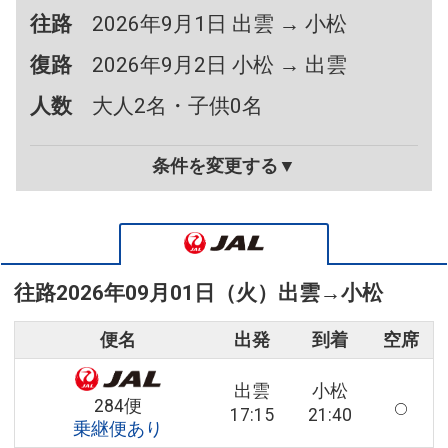
往路
2026年9月1日 出雲 → 小松
復路
2026年9月2日 小松 → 出雲
人数
大人2名・子供0名
条件を変更する▼
往路
2026年09月01日（火）
出雲
→
小松
便名
出発
到着
空席
出雲
小松
284便
17:15
21:40
乗継便あり