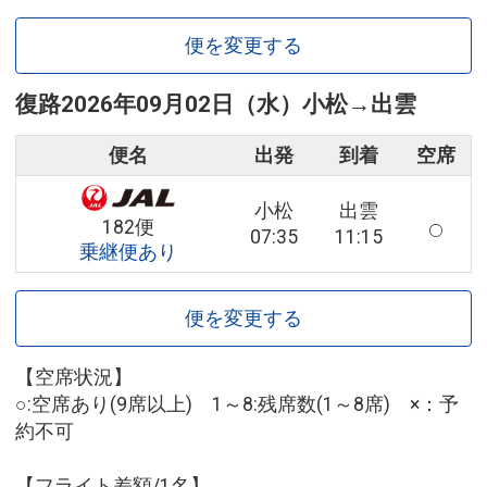
便を変更する
復路
2026年09月02日（水）
小松
→
出雲
便名
出発
到着
空席
小松
出雲
182便
07:35
11:15
乗継便あり
便を変更する
【空席状況】
○:空席あり(9席以上) 1～8:残席数(1～8席) ×：予
約不可
【フライト差額/1名】