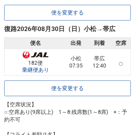
便を変更する
復路
2026年08月30日（日）
小松
→
帯広
便名
出発
到着
空席
小松
帯広
182便
07:35
12:40
乗継便あり
便を変更する
【空席状況】
○:空席あり(9席以上) 1～8:残席数(1～8席) ×：予
約不可
【フライト差額/1名】