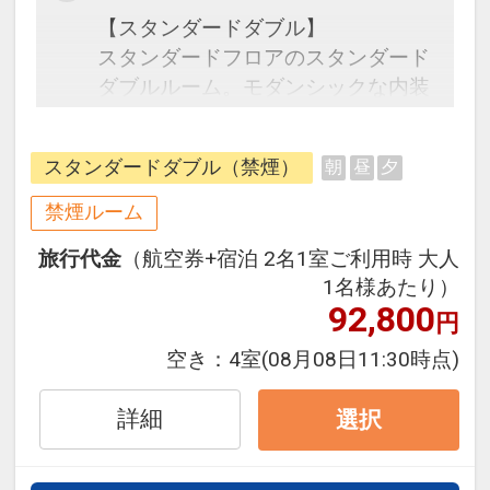
【スタンダードダブル】
スタンダードフロアのスタンダード
ダブルルーム。モダンシックな内装
で便利さと追いついた雰囲気が見事
に調和した室内。疲れを癒すゆとり
スタンダードダブル（禁煙）
朝
昼
夕
幅のベッド。観光に、ビジネスに、
安らかなひと時をお過ごしくださ
禁煙ルーム
い。
旅行代金
（航空券+宿泊 2名1室ご利用時 大人
1名様あたり）
【施設案内】
92,800
円
<ペストリ―ショップ>
パティシエがケーキを目の前で仕上
空き：
4室
(08月08日11:30時点)
げる様子を見ることができる。
<フローリスト>
詳細
選択
生花やブリザードフラワー、小物の
お店。