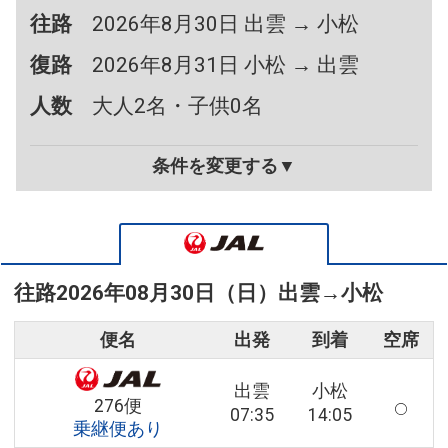
往路
2026年8月30日 出雲 → 小松
復路
2026年8月31日 小松 → 出雲
人数
大人2名・子供0名
条件を変更する▼
往路
2026年08月30日（日）
出雲
→
小松
便名
出発
到着
空席
出雲
小松
276便
07:35
14:05
乗継便あり