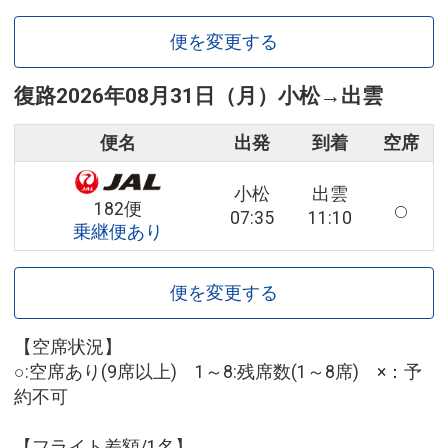
便を変更する
復路
2026年08月31日（月）
小松
→
出雲
便名
出発
到着
空席
小松
出雲
182便
07:35
11:10
乗継便あり
便を変更する
【空席状況】
○:空席あり(9席以上) 1～8:残席数(1～8席) ×：予
約不可
【フライト差額/1名】