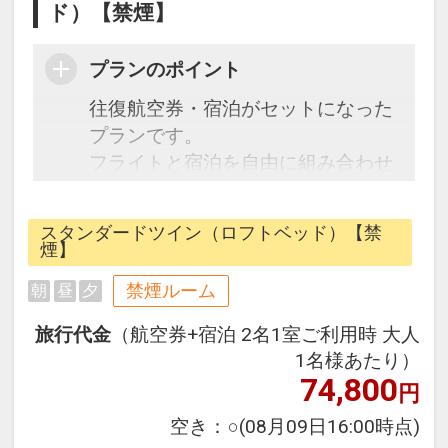
ド）【禁煙】
プランのポイント
往復航空券・宿泊がセットになった
プランです。
フライトと宿泊を自由に組み合わせ
できるダイナミックパッケージだか
ら、一都市滞在はもちろん周遊旅行
スタンダードツイン（ロフトベッド）【禁
にも最適！
煙】
旅行期間中の1泊だけの宿泊や延
禁煙ルーム
朝
昼
夕
泊・飛び泊なども自由自在です。
フライトは、安心のJAL（または
旅行代金
（航空券+宿泊 2名1室ご利用時 大人
JALグループ）確約！フライトマイ
1名様あたり）
ル50%貯まります。
74,800
円
オプションでレンタカーや現地交
空き：
○
(08月09日16:00時点)
通・体験プランなどの追加（同時予