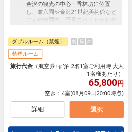
金沢の観光の中心・香林坊に位置
し、兼六園や金沢21世紀美術館など
にも徒歩圏内。恐竜ロボットがお出
迎え、加賀友禅を模したプロジェク
ションマッピングによるロビー演
ダブルルーム（禁煙）
朝
昼
夕
出、水引のデザインを取り入れたレ
ストランなど、石川県の伝統を取り
禁煙ルーム
入れた空間を創りました。
旅行代金
（航空券+宿泊 2名1室ご利用時 大人
1名様あたり）
65,800
円
空き：
4室
(08月09日20:00時点)
詳細
選択