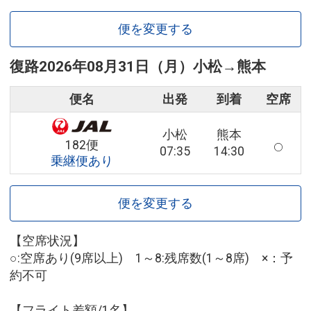
便を変更する
復路
2026年08月31日（月）
小松
→
熊本
便名
出発
到着
空席
小松
熊本
182便
07:35
14:30
乗継便あり
便を変更する
【空席状況】
○:空席あり(9席以上) 1～8:残席数(1～8席) ×：予
約不可
【フライト差額/1名】