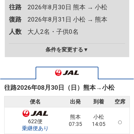
往路
2026年8月30日 熊本 → 小松
復路
2026年8月31日 小松 → 熊本
人数
大人2名・子供0名
条件を変更する▼
往路
2026年08月30日（日）
熊本
→
小松
便名
出発
到着
空席
熊本
小松
622便
07:35
14:05
乗継便あり