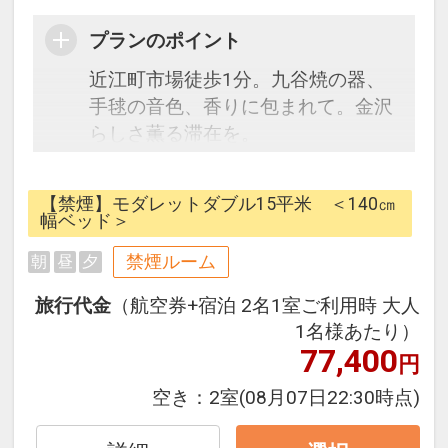
プランのポイント
近江町市場徒歩1分。九谷焼の器、
手毬の音色、香りに包まれて。金沢
らしさ薫る滞在を。
金沢駅から徒歩で約12分。
加賀手毬の音色がやさしく響くロビ
【禁煙】モダレットダブル15平米 ＜140㎝
ー、九谷焼の器で味わうウェルカム
幅ベッド＞
ドリンク、 お香やアロマが香る空間
禁煙ルーム
朝
昼
夕
が、旅の始まりをやわらかく彩りま
す。
旅行代金
（航空券+宿泊 2名1室ご利用時 大人
ホテルオリジナルのMAPや観光ガイ
1名様あたり）
ド、九谷焼のガチャ、金箔を添える
77,400
円
コーヒーなど、 感性に響く“旅のヒ
空き：
2室
(08月07日22:30時点)
ント”を散りばめました。
伝統と感性が響き合う空間で、自分