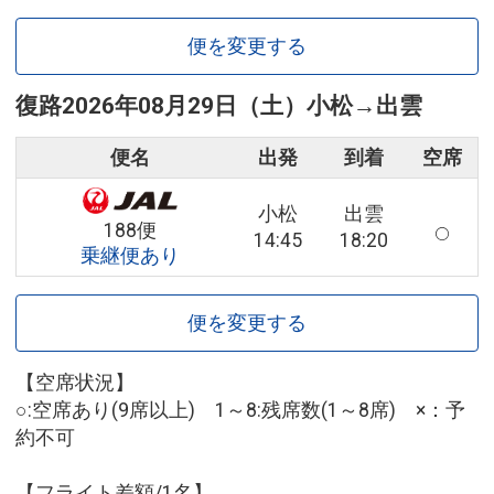
便を変更する
復路
2026年08月29日（土）
小松
→
出雲
便名
出発
到着
空席
小松
出雲
188便
14:45
18:20
乗継便あり
便を変更する
【空席状況】
○:空席あり(9席以上) 1～8:残席数(1～8席) ×：予
約不可
【フライト差額/1名】