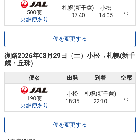
札幌(新千歳)
小松
500便
07:40
14:05
乗継便あり
便を変更する
復路
2026年08月29日（土）
小松
→
札幌(新千
歳・丘珠)
便名
出発
到着
空席
小松
札幌(新千歳)
190便
18:35
22:10
乗継便あり
便を変更する