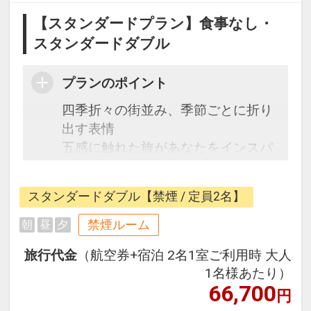
【スタンダードプラン】食事なし・
スタンダードダブル
プランのポイント
四季折々の街並み、季節ごとに折り
出す表情
五感に触れた旅があなたをインスパ
イアする「ホテル・トリフィート金
沢」
スタンダードダブル【禁煙 / 定員2名】
金沢駅から徒歩4分とアクセス抜
群。
禁煙ルーム
朝
昼
夕
旅行代金
（航空券+宿泊 2名1室ご利用時 大人
1名様あたり）
66,700
円